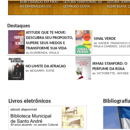
RUBI CRAVADO EM MEIO
LEITURA TERRITORIAL: LEI
LEITURA TERRIT
AS ESMERALDAS (O): ...
LEI PAULO GUSTA...
ALDIR BLANC (2
Destaques
ATITUDE QUE TE MOVE:
DESCUBRA SEU PROPOSITO,
SINAL VERDE
SUPERE SEUS MEDOS E
de XAVIER, FRANCISCO 
PAULA CANDIDO, 1910-2
TRANSFORME SUA VIDA
de ALVARENGA, PAULO
IRMAS STANFORD: O
NO LIMITE DA ATRACAO
PERFUME DA ROSA
de MCGARRY, KATIE
de VICTORETTE, HAYDEE
Livros eletrônicos
Bibliografi