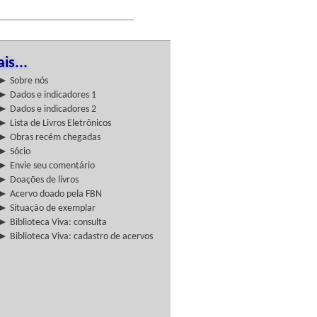
is...
► Sobre nós
► Dados e indicadores 1
► Dados e indicadores 2
► Lista de Livros Eletrônicos
► Obras recém chegadas
► Sócio
► Envie seu comentário
► Doações de livros
► Acervo doado pela FBN
► Situação de exemplar
► Biblioteca Viva: consulta
► Biblioteca Viva: cadastro de acervos