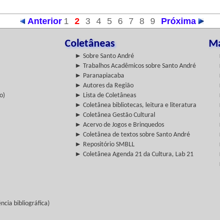
Anterior
1
2
3
4
5
6
7
8
9
Próxima
Coletâneas
Ma
► Sobre Santo André
► Trabalhos Acadêmicos sobre Santo André
► Paranapiacaba
► Autores da Região
o)
► Lista de Coletâneas
► Coletânea bibliotecas, leitura e literatura
► Coletânea Gestão Cultural
► Acervo de Jogos e Brinquedos
► Coletânea de textos sobre Santo André
► Repositório SMBLL
► Coletânea Agenda 21 da Cultura, Lab 21
cia bibliográfica)