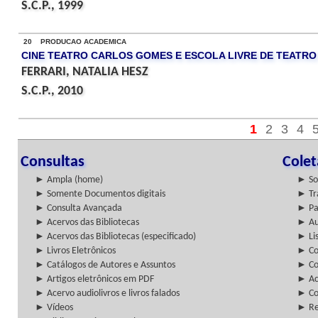
S.C.P., 1999
20 PRODUCAO ACADEMICA
CINE TEATRO CARLOS GOMES E ESCOLA LIVRE DE TEATRO
FERRARI, NATALIA HESZ
S.C.P., 2010
1
2
3
4
Consultas
Cole
► Ampla (home)
► So
► Somente Documentos digitais
► Tr
► Consulta Avançada
► Pa
► Acervos das Bibliotecas
► Au
► Acervos das Bibliotecas (especificado)
► Lis
► Livros Eletrônicos
► Col
► Catálogos de Autores e Assuntos
► Co
► Artigos eletrônicos em PDF
► Ac
► Acervo audiolivros e livros falados
► Co
► Vídeos
► Re