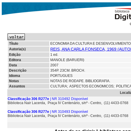
Título
ECONOMIA DA CULTURA E DESENVOLVIMENTO 
REIS, ANA CARLA FONSECA, 1969 (AUTO
Autoria(s)
Edição
1 ed.
Editora
MANOLE (BARUERI)
Data
2007
Descrição
354P. 23CM. BROCH.
Idioma
PORTUGUES
Notas
NOTAS DE RODAPE. BIBLIOGRAFIA.
Assuntos
CULTURA;
ASPECTOS ECONOMICOS;
POLITIC
Locali
Classificação 306 R277e
| NR 310492 Disponível
Biblioteca Nair Lacerda, Praça IV Centenário, s/nº - Centro, (11) 4433-0768
Classificação 306 R277e
| NR 310493 Disponível
Biblioteca Nair Lacerda, Praça IV Centenário, s/nº - Centro, (11) 4433-0768