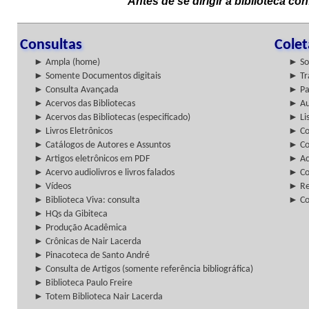
Antes de se dirigir à biblioteca c
Consultas
Cole
► Ampla (home)
► So
► Somente Documentos digitais
► Tr
► Consulta Avançada
► Pa
► Acervos das Bibliotecas
► Au
► Acervos das Bibliotecas (especificado)
► Lis
► Livros Eletrônicos
► Col
► Catálogos de Autores e Assuntos
► Co
► Artigos eletrônicos em PDF
► Ac
► Acervo audiolivros e livros falados
► Co
► Vídeos
► Re
► Biblioteca Viva: consulta
► Co
► HQs da Gibiteca
► Produção Acadêmica
► Crônicas de Nair Lacerda
► Pinacoteca de Santo André
► Consulta de Artigos (somente referência bibliográfica)
► Biblioteca Paulo Freire
► Totem Biblioteca Nair Lacerda