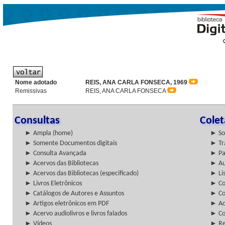
Nome adotado
REIS, ANA CARLA FONSECA, 1969
Remissivas
REIS, ANA CARLA FONSECA
Consultas
Cole
► Ampla (home)
► So
► Somente Documentos digitais
► Tr
► Consulta Avançada
► Pa
► Acervos das Bibliotecas
► Au
► Acervos das Bibliotecas (especificado)
► Lis
► Livros Eletrônicos
► Col
► Catálogos de Autores e Assuntos
► Co
► Artigos eletrônicos em PDF
► Ac
► Acervo audiolivros e livros falados
► Co
► Vídeos
► Re