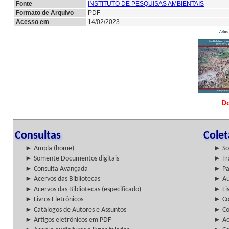
Fonte
INSTITUTO DE PESQUISAS AMBIENTAIS
Formato de Arquivo
PDF
Acesso em
14/02/2023
D
Consultas
Cole
► Ampla (home)
► So
► Somente Documentos digitais
► Tr
► Consulta Avançada
► Pa
► Acervos das Bibliotecas
► Au
► Acervos das Bibliotecas (especificado)
► Lis
► Livros Eletrônicos
► Col
► Catálogos de Autores e Assuntos
► Co
► Artigos eletrônicos em PDF
► Ac