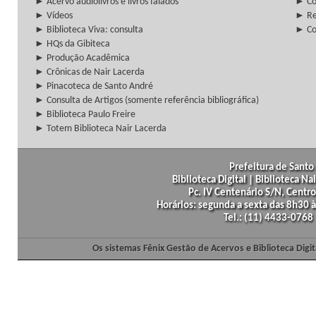
► Acervo audiolivros e livros falados
► Co
► Vídeos
► Re
► Biblioteca Viva: consulta
► Co
► HQs da Gibiteca
► Produção Acadêmica
► Crônicas de Nair Lacerda
► Pinacoteca de Santo André
► Consulta de Artigos (somente referência bibliográfica)
► Biblioteca Paulo Freire
► Totem Biblioteca Nair Lacerda
Prefeitura de Santo 
Biblioteca Digital | Biblioteca N
Pc. IV Centenário S/N, Centro
Horários: segunda a sexta das 8h30
Tel.: (11) 4433-0768
Os sistemas Fênix Gestão de Acervos e Biblioteca Dig