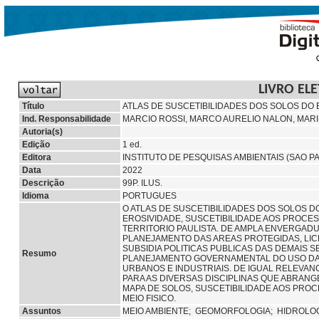
LIVRO EL
Título
ATLAS DE SUSCETIBILIDADES DOS SOLOS DO
Ind. Responsabilidade
MARCIO ROSSI, MARCO AURELIO NALON, MAR
Autoria(s)
Edição
1 ed.
Editora
INSTITUTO DE PESQUISAS AMBIENTAIS (SAO P
Data
2022
Descrição
99P. ILUS.
Idioma
PORTUGUES
O ATLAS DE SUSCETIBILIDADES DOS SOLOS D
EROSIVIDADE, SUSCETIBILIDADE AOS PROCE
TERRITORIO PAULISTA. DE AMPLA ENVERGAD
PLANEJAMENTO DAS AREAS PROTEGIDAS, LIC
SUBSIDIA POLITICAS PUBLICAS DAS DEMAIS 
Resumo
PLANEJAMENTO GOVERNAMENTAL DO USO DA T
URBANOS E INDUSTRIAIS. DE IGUAL RELEVANC
PARA AS DIVERSAS DISCIPLINAS QUE ABRANG
MAPA DE SOLOS, SUSCETIBILIDADE AOS PROC
MEIO FISICO.
Assuntos
MEIO AMBIENTE;
GEOMORFOLOGIA;
HIDROLO