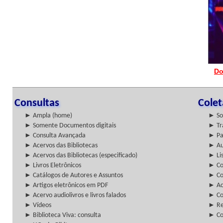
Do
Consultas
Cole
► Ampla (home)
► So
► Somente Documentos digitais
► Tr
► Consulta Avançada
► Pa
► Acervos das Bibliotecas
► Au
► Acervos das Bibliotecas (especificado)
► Lis
► Livros Eletrônicos
► Col
► Catálogos de Autores e Assuntos
► Co
► Artigos eletrônicos em PDF
► Ac
► Acervo audiolivros e livros falados
► Co
► Vídeos
► Re
► Biblioteca Viva: consulta
► Co