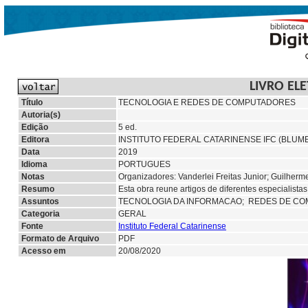
LIVRO EL
Título
TECNOLOGIA E REDES DE COMPUTADORES
Autoria(s)
Edição
5 ed.
Editora
INSTITUTO FEDERAL CATARINENSE IFC (BLUM
Data
2019
Idioma
PORTUGUES
Notas
Organizadores: Vanderlei Freitas Junior; Guilher
Resumo
Esta obra reune artigos de diferentes especialist
Assuntos
TECNOLOGIA DA INFORMACAO; REDES DE C
Categoria
GERAL
Fonte
Instituto Federal Catarinense
Formato de Arquivo
PDF
Acesso em
20/08/2020