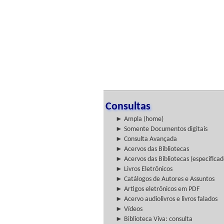
Consultas
► Ampla (home)
► Somente Documentos digitais
► Consulta Avançada
► Acervos das Bibliotecas
► Acervos das Bibliotecas (especificad
► Livros Eletrônicos
► Catálogos de Autores e Assuntos
► Artigos eletrônicos em PDF
► Acervo audiolivros e livros falados
► Vídeos
► Biblioteca Viva: consulta