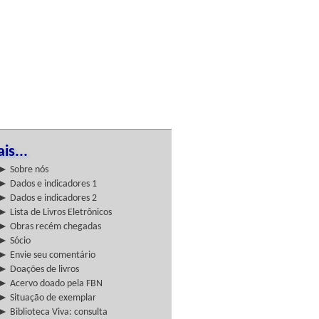
is...
► Sobre nós
► Dados e indicadores 1
► Dados e indicadores 2
► Lista de Livros Eletrônicos
► Obras recém chegadas
► Sócio
► Envie seu comentário
► Doações de livros
► Acervo doado pela FBN
► Situação de exemplar
► Biblioteca Viva: consulta