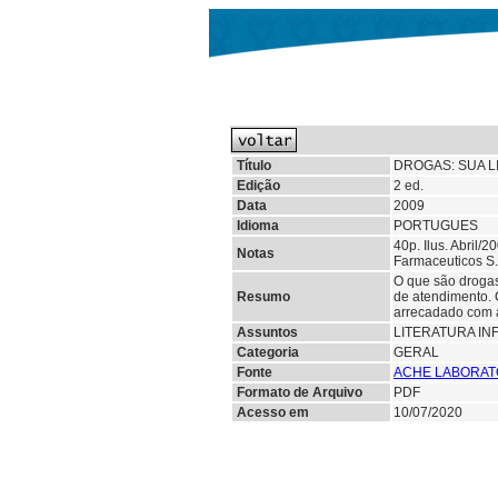
Título
DROGAS: SUA L
Edição
2 ed.
Data
2009
Idioma
PORTUGUES
40p. Ilus. Abril/
Notas
Farmaceuticos S.
O que são drogas
Resumo
de atendimento. 
arrecadado com a
Assuntos
LITERATURA IN
Categoria
GERAL
Fonte
ACHE LABORAT
Formato de Arquivo
PDF
Acesso em
10/07/2020