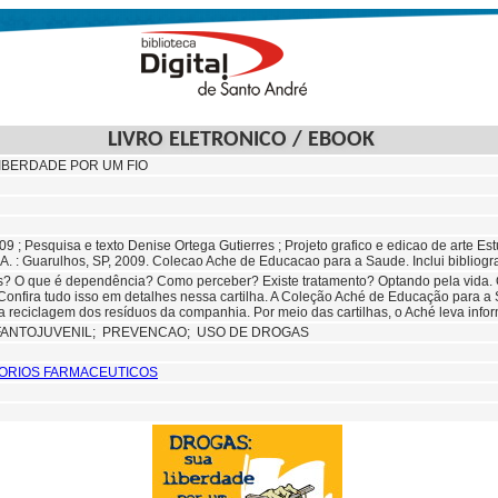
LIVRO ELETRONICO / EBOOK
IBERDADE POR UM FIO
2009 ; Pesquisa e texto Denise Ortega Gutierres ; Projeto grafico e edicao de arte Es
A. : Guarulhos, SP, 2009. Colecao Ache de Educacao para a Saude. Inclui bibliogr
? O que é dependência? Como perceber? Existe tratamento? Optando pela vida. O 
Confira tudo isso em detalhes nessa cartilha. A Coleção Aché de Educação para a 
 reciclagem dos resíduos da companhia. Por meio das cartilhas, o Aché leva info
FANTOJUVENIL;
PREVENCAO; USO DE DROGAS
ORIOS FARMACEUTICOS