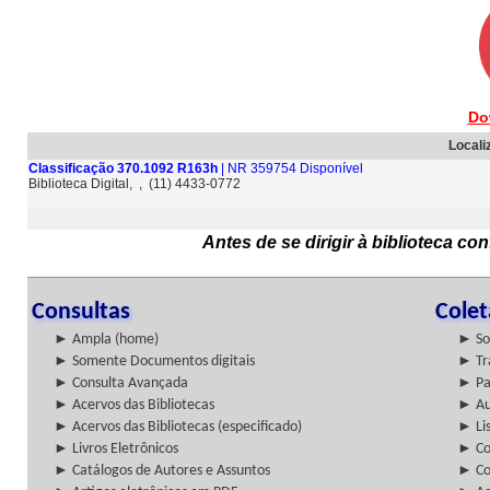
Do
Locali
Classificação 370.1092 R163h
| NR 359754 Disponível
Biblioteca Digital, , (11) 4433-0772
Antes de se dirigir à biblioteca c
Consultas
Cole
► Ampla (home)
► So
► Somente Documentos digitais
► Tr
► Consulta Avançada
► Pa
► Acervos das Bibliotecas
► Au
► Acervos das Bibliotecas (especificado)
► Lis
► Livros Eletrônicos
► Col
► Catálogos de Autores e Assuntos
► Co