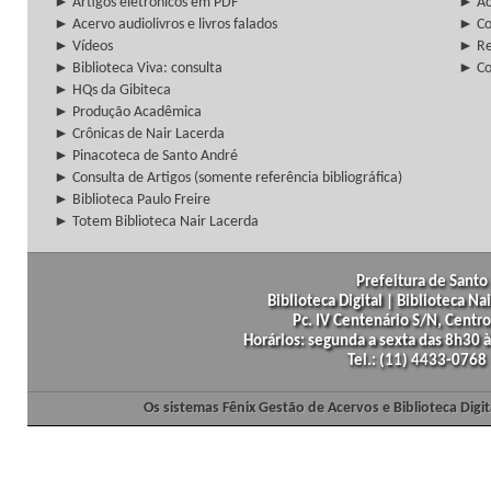
► Artigos eletrônicos em PDF
► Ac
► Acervo audiolivros e livros falados
► Co
► Vídeos
► Re
► Biblioteca Viva: consulta
► Co
► HQs da Gibiteca
► Produção Acadêmica
► Crônicas de Nair Lacerda
► Pinacoteca de Santo André
► Consulta de Artigos (somente referência bibliográfica)
► Biblioteca Paulo Freire
► Totem Biblioteca Nair Lacerda
Prefeitura de Santo 
Biblioteca Digital | Biblioteca N
Pc. IV Centenário S/N, Centro
Horários: segunda a sexta das 8h30
Tel.: (11) 4433-0768
Os sistemas Fênix Gestão de Acervos e Biblioteca Dig