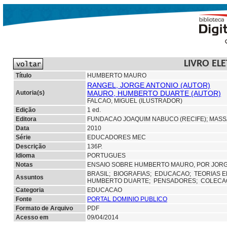
LIVRO EL
Título
HUMBERTO MAURO
RANGEL, JORGE ANTONIO (AUTOR)
Autoria(s)
MAURO, HUMBERTO DUARTE (AUTOR)
FALCAO, MIGUEL (ILUSTRADOR)
Edição
1 ed.
Editora
FUNDACAO JOAQUIM NABUCO (RECIFE);
MASS
Data
2010
Série
EDUCADORES MEC
Descrição
136P.
Idioma
PORTUGUES
Notas
ENSAIO SOBRE HUMBERTO MAURO, POR JORGE 
BRASIL;
BIOGRAFIAS;
EDUCACAO;
TEORIAS 
Assuntos
HUMBERTO DUARTE;
PENSADORES; COLECA
Categoria
EDUCACAO
Fonte
PORTAL DOMINIO PUBLICO
Formato de Arquivo
PDF
Acesso em
09/04/2014