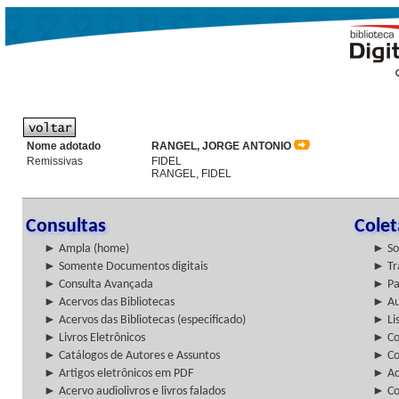
Nome adotado
RANGEL, JORGE ANTONIO
Remissivas
FIDEL
RANGEL, FIDEL
Consultas
Cole
► Ampla (home)
► So
► Somente Documentos digitais
► Tr
► Consulta Avançada
► Pa
► Acervos das Bibliotecas
► Au
► Acervos das Bibliotecas (especificado)
► Lis
► Livros Eletrônicos
► Col
► Catálogos de Autores e Assuntos
► Co
► Artigos eletrônicos em PDF
► Ac
► Acervo audiolivros e livros falados
► Co