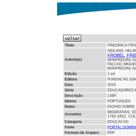
Título
FRIEDRICH FR
HEILAND, HELM
FROBEL, FRI
Autoria(s)
MONFREDINI, I
FALCAO, MIGUE
MONFREDINI, I
Edição
1 ed.
Editora
FUNDACAO JOA
Data
2010
Série
EDUCADORES 
Descrição
138P.
Idioma
PORTUGUES
Notas
ENSAIO SOBRE 
BIOGRAFIAS;
E
Assuntos
1782-1852; C
Categoria
EDUCACAO
Fonte
PORTAL DOMINI
Formato de Arquivo
PDF