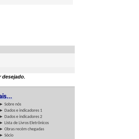
r desejado.
is...
► Sobre nós
► Dados e indicadores 1
► Dados e indicadores 2
► Lista de Livros Eletrônicos
► Obras recém chegadas
► Sócio