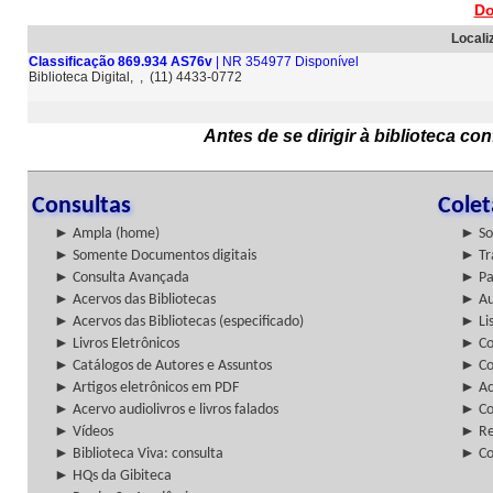
Do
Locali
Classificação 869.934 AS76v
| NR 354977 Disponível
Biblioteca Digital, , (11) 4433-0772
Antes de se dirigir à biblioteca c
Consultas
Cole
► Ampla (home)
► So
► Somente Documentos digitais
► Tr
► Consulta Avançada
► Pa
► Acervos das Bibliotecas
► Au
► Acervos das Bibliotecas (especificado)
► Lis
► Livros Eletrônicos
► Col
► Catálogos de Autores e Assuntos
► Co
► Artigos eletrônicos em PDF
► Ac
► Acervo audiolivros e livros falados
► Co
► Vídeos
► Re
► Biblioteca Viva: consulta
► Co
► HQs da Gibiteca