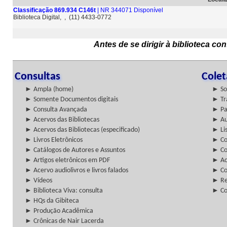
Classificação 869.934 C146t
| NR 344071 Disponível
Biblioteca Digital, , (11) 4433-0772
Antes de se dirigir à biblioteca c
Consultas
Cole
► Ampla (home)
► So
► Somente Documentos digitais
► Tr
► Consulta Avançada
► Pa
► Acervos das Bibliotecas
► Au
► Acervos das Bibliotecas (especificado)
► Lis
► Livros Eletrônicos
► Col
► Catálogos de Autores e Assuntos
► Co
► Artigos eletrônicos em PDF
► Ac
► Acervo audiolivros e livros falados
► Co
► Vídeos
► Re
► Biblioteca Viva: consulta
► Co
► HQs da Gibiteca
► Produção Acadêmica
► Crônicas de Nair Lacerda