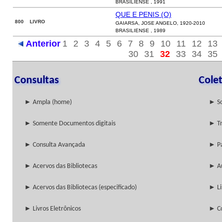
BRASILIENSE , 1991
QUE E PENIS (O)
800 LIVRO
GAIARSA, JOSE ANGELO, 1920-2010
BRASILIENSE , 1989
Anterior
1
2
3
4
5
6
7
8
9
10
11
12
13
30
31
32
33
34
35
Consultas
Cole
► Ampla (home)
► So
► Somente Documentos digitais
► Tr
► Consulta Avançada
► Pa
► Acervos das Bibliotecas
► Au
► Acervos das Bibliotecas (especificado)
► Li
► Livros Eletrônicos
► Co