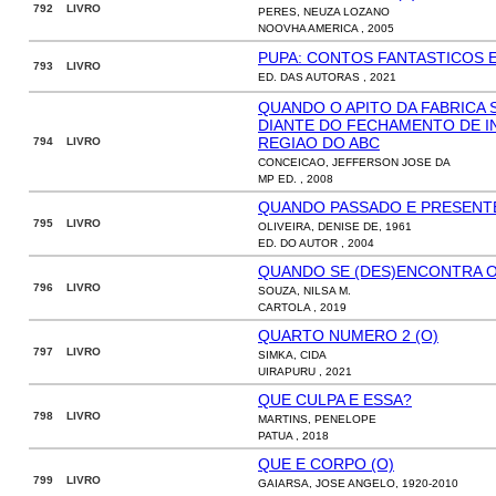
792 LIVRO
PERES, NEUZA LOZANO
NOOVHA AMERICA , 2005
PUPA: CONTOS FANTASTICOS 
793 LIVRO
ED. DAS AUTORAS , 2021
QUANDO O APITO DA FABRICA 
DIANTE DO FECHAMENTO DE I
REGIAO DO ABC
794 LIVRO
CONCEICAO, JEFFERSON JOSE DA
MP ED. , 2008
QUANDO PASSADO E PRESENT
795 LIVRO
OLIVEIRA, DENISE DE, 1961
ED. DO AUTOR , 2004
QUANDO SE (DES)ENCONTRA 
796 LIVRO
SOUZA, NILSA M.
CARTOLA , 2019
QUARTO NUMERO 2 (O)
797 LIVRO
SIMKA, CIDA
UIRAPURU , 2021
QUE CULPA E ESSA?
798 LIVRO
MARTINS, PENELOPE
PATUA , 2018
QUE E CORPO (O)
799 LIVRO
GAIARSA, JOSE ANGELO, 1920-2010