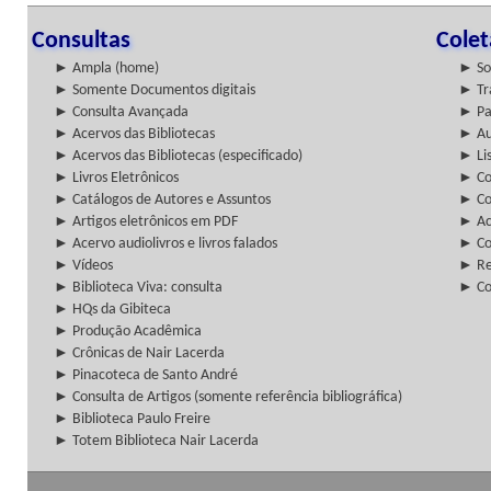
Consultas
Cole
► Ampla (home)
► So
► Somente Documentos digitais
► Tr
► Consulta Avançada
► Pa
► Acervos das Bibliotecas
► Au
► Acervos das Bibliotecas (especificado)
► Lis
► Livros Eletrônicos
► Col
► Catálogos de Autores e Assuntos
► Co
► Artigos eletrônicos em PDF
► Ac
► Acervo audiolivros e livros falados
► Co
► Vídeos
► Re
► Biblioteca Viva: consulta
► Co
► HQs da Gibiteca
► Produção Acadêmica
► Crônicas de Nair Lacerda
► Pinacoteca de Santo André
► Consulta de Artigos (somente referência bibliográfica)
► Biblioteca Paulo Freire
► Totem Biblioteca Nair Lacerda