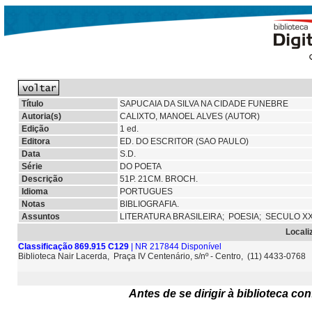
Título
SAPUCAIA DA SILVA NA CIDADE FUNEBRE
Autoria(s)
CALIXTO, MANOEL ALVES (AUTOR)
Edição
1 ed.
Editora
ED. DO ESCRITOR (SAO PAULO)
Data
S.D.
Série
DO POETA
Descrição
51P. 21CM. BROCH.
Idioma
PORTUGUES
Notas
BIBLIOGRAFIA.
Assuntos
LITERATURA BRASILEIRA;
POESIA;
SECULO XX
Locali
Classificação 869.915 C129
| NR 217844 Disponível
Biblioteca Nair Lacerda, Praça IV Centenário, s/nº - Centro, (11) 4433-0768
Antes de se dirigir à biblioteca c