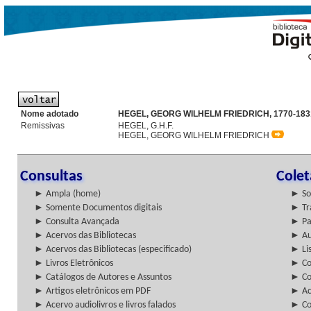
Nome adotado
HEGEL, GEORG WILHELM FRIEDRICH, 1770-183
Remissivas
HEGEL, G.H.F.
HEGEL, GEORG WILHELM FRIEDRICH
Consultas
Cole
► Ampla (home)
► So
► Somente Documentos digitais
► Tr
► Consulta Avançada
► Pa
► Acervos das Bibliotecas
► Au
► Acervos das Bibliotecas (especificado)
► Lis
► Livros Eletrônicos
► Col
► Catálogos de Autores e Assuntos
► Co
► Artigos eletrônicos em PDF
► Ac
► Acervo audiolivros e livros falados
► Co