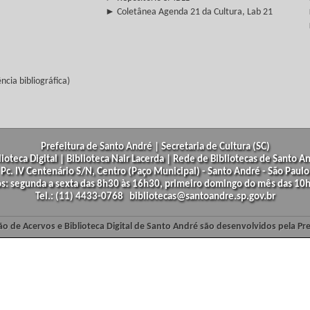
► Coletânea Agenda 21 da Cultura, Lab 21
cia bibliográfica)
Prefeitura de Santo André | Secretaria de Cultura (SC)
lioteca Digital | Biblioteca Nair Lacerda | Rede de Bibliotecas de Santo A
Pc. IV Centenário S/N, Centro (Paço Municipal) - Santo André - São Paulo
os: segunda a sexta das 8h30 às 16h30, primeiro domingo do mês das 10h
Tel.: (11) 4433-0768 bibliotecas@santoandre.sp.gov.br
ão de Acervos e Biblioteca Digital de Santo André são desenvolvidos pela Pr