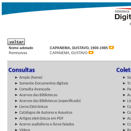
Nome adotado
CAPANEMA, GUSTAVO, 1900-1985
Remissivas
CAPANEMA, GUSTAVO
Consultas
Cole
► Ampla (home)
► So
► Somente Documentos digitais
► Tr
► Consulta Avançada
► Pa
► Acervos das Bibliotecas
► Au
► Acervos das Bibliotecas (especificado)
► Lis
► Livros Eletrônicos
► Col
► Catálogos de Autores e Assuntos
► Co
► Artigos eletrônicos em PDF
► Ac
► Acervo audiolivros e livros falados
► Co
► Vídeos
► Re