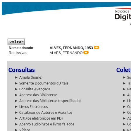
Nome adotado
ALVES, FERNANDO, 1953
Remissivas
ALVES, FERNANDO
Consultas
Cole
► Ampla (home)
► So
► Somente Documentos digitais
► Tr
► Consulta Avançada
► Pa
► Acervos das Bibliotecas
► Au
► Acervos das Bibliotecas (especificado)
► Lis
► Livros Eletrônicos
► Col
► Catálogos de Autores e Assuntos
► Co
► Artigos eletrônicos em PDF
► Ac
► Acervo audiolivros e livros falados
► Co
► Vídeos
► Re