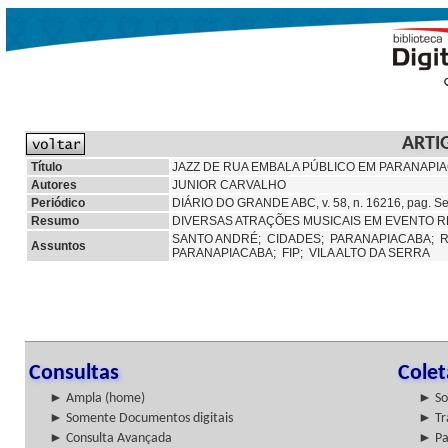
ARTI
Título
JAZZ DE RUA EMBALA PÚBLICO EM PARANAPI
Autores
JUNIOR CARVALHO
Periódico
DIÁRIO DO GRANDE ABC, v. 58, n. 16216, pag. Set
Resumo
DIVERSAS ATRAÇÕES MUSICAIS EM EVENTO R
SANTO ANDRÉ;
CIDADES;
PARANAPIACABA;
R
Assuntos
PARANAPIACABA;
FIP; VILA ALTO DA SERRA
Consultas
Cole
► Ampla (home)
► So
► Somente Documentos digitais
► Tr
► Consulta Avançada
► Pa