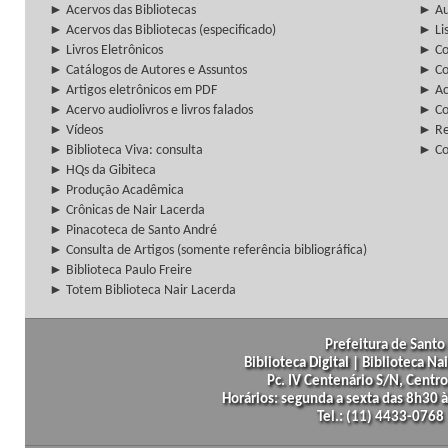
► Acervos das Bibliotecas
► Au
► Acervos das Bibliotecas (especificado)
► Lis
► Livros Eletrônicos
► Col
► Catálogos de Autores e Assuntos
► Co
► Artigos eletrônicos em PDF
► Ac
► Acervo audiolivros e livros falados
► Co
► Vídeos
► Re
► Biblioteca Viva: consulta
► Co
► HQs da Gibiteca
► Produção Acadêmica
► Crônicas de Nair Lacerda
► Pinacoteca de Santo André
► Consulta de Artigos (somente referência bibliográfica)
► Biblioteca Paulo Freire
► Totem Biblioteca Nair Lacerda
Prefeitura de Santo 
Biblioteca Digital | Biblioteca N
Pc. IV Centenário S/N, Centro
Horários: segunda a sexta das 8h30
Tel.: (11) 4433-0768