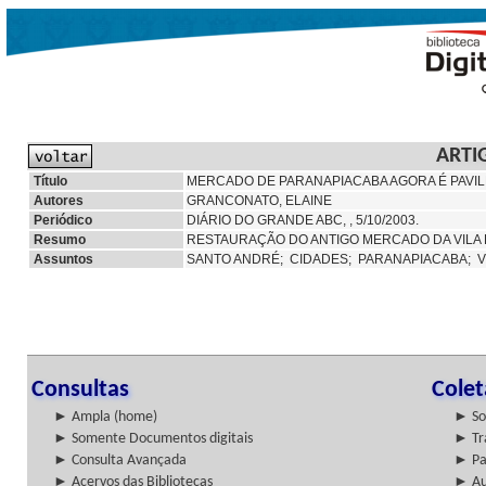
ARTI
Título
MERCADO DE PARANAPIACABA AGORA É PAVI
Autores
GRANCONATO, ELAINE
Periódico
DIÁRIO DO GRANDE ABC, , 5/10/2003.
Resumo
RESTAURAÇÃO DO ANTIGO MERCADO DA VILA
Assuntos
SANTO ANDRÉ;
CIDADES;
PARANAPIACABA; V
Consultas
Cole
► Ampla (home)
► So
► Somente Documentos digitais
► Tr
► Consulta Avançada
► Pa
► Acervos das Bibliotecas
► Au