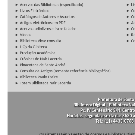
► Acervos das Bibliotecas (especificado)
► Lis
► Livros Eletrônicos
► Col
► Catálogos de Autores e Assuntos
► Co
► Artigos eletrônicos em PDF
► Ac
► Acervo audiolivros e livros falados
► Co
► Vídeos
► Re
► Biblioteca Viva: consulta
► Co
► HQs da Gibiteca
► Produção Acadêmica
► Crônicas de Nair Lacerda
► Pinacoteca de Santo André
► Consulta de Artigos (somente referência bibliográfica)
► Biblioteca Paulo Freire
► Totem Biblioteca Nair Lacerda
Prefeitura de Santo 
Biblioteca Digital | Biblioteca N
Pc. IV Centenário S/N, Centro
Horários: segunda a sexta das 8h30
Tel.: (11) 4433-0768
Os sistemas Fênix Gestão de Acervos e Biblioteca Dig