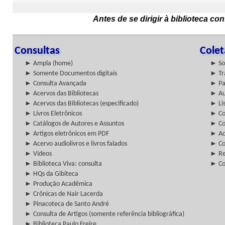
Antes de se dirigir à biblioteca c
Consultas
Cole
► Ampla (home)
► So
► Somente Documentos digitais
► Tr
► Consulta Avançada
► Pa
► Acervos das Bibliotecas
► Au
► Acervos das Bibliotecas (especificado)
► Lis
► Livros Eletrônicos
► Col
► Catálogos de Autores e Assuntos
► Co
► Artigos eletrônicos em PDF
► Ac
► Acervo audiolivros e livros falados
► Co
► Vídeos
► Re
► Biblioteca Viva: consulta
► Co
► HQs da Gibiteca
► Produção Acadêmica
► Crônicas de Nair Lacerda
► Pinacoteca de Santo André
► Consulta de Artigos (somente referência bibliográfica)
► Biblioteca Paulo Freire