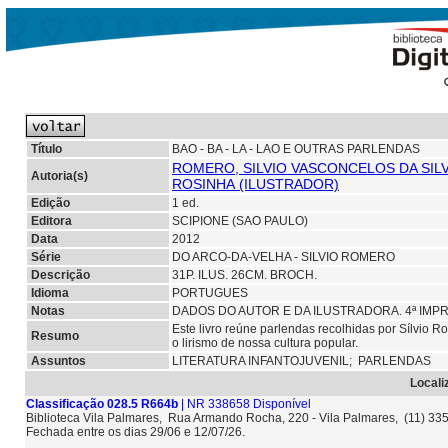
Título
BAO - BA - LA - LAO E OUTRAS PARLENDAS
ROMERO, SILVIO VASCONCELOS DA SILV
Autoria(s)
ROSINHA (ILUSTRADOR)
Edição
1 ed.
Editora
SCIPIONE (SAO PAULO)
Data
2012
Série
DO ARCO-DA-VELHA - SILVIO ROMERO
Descrição
31P. ILUS. 26CM. BROCH.
Idioma
PORTUGUES
Notas
DADOS DO AUTOR E DA ILUSTRADORA. 4ª IMPR
Este livro reúne parlendas recolhidas por Sílvio
Resumo
o lirismo de nossa cultura popular.
Assuntos
LITERATURA INFANTOJUVENIL; PARLENDAS
Locali
Classificação 028.5 R664b
| NR 338658 Disponível
Biblioteca Vila Palmares, Rua Armando Rocha, 220 - Vila Palmares, (11) 3
Fechada entre os dias 29/06 e 12/07/26.