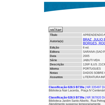
Título
APRENDENDO A
BRAZ, JULIO 
Autoria(s)
BORGES, ROG
Edição
6 ed.
Editora
SARAIVA (SAO 
Data
2005
Série
JABUTI VIDA
Descrição
126P. ILUS. 21
Idioma
PORTUGUES
Notas
DADOS SOBRE 
Assuntos
LITERATURA IN
Classificação 028.5 B739a
| NR 335497 Di
Biblioteca Nair Lacerda, Praça IV Centenári
Classificação 028.5 B739a
| NR 367820 Di
Biblioteca Jardim Santo Alberto, Rua Petrog
Atendimento suspenso temporariamente.