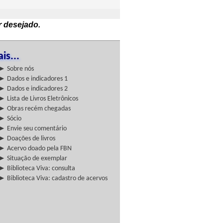
r desejado.
is...
► Sobre nós
► Dados e indicadores 1
► Dados e indicadores 2
► Lista de Livros Eletrônicos
► Obras recém chegadas
► Sócio
► Envie seu comentário
► Doações de livros
► Acervo doado pela FBN
► Situação de exemplar
► Biblioteca Viva: consulta
► Biblioteca Viva: cadastro de acervos