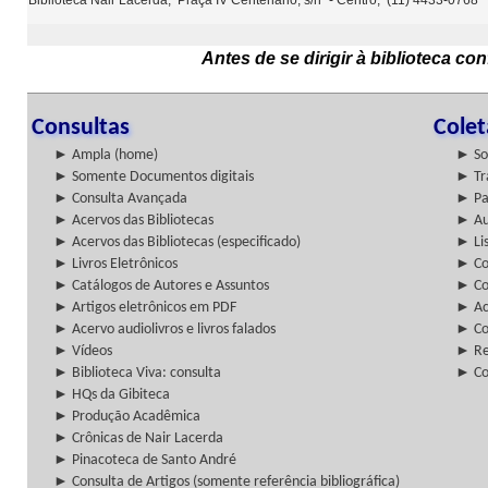
Biblioteca Nair Lacerda, Praça IV Centenário, s/nº - Centro, (11) 4433-0768
Antes de se dirigir à biblioteca c
Consultas
Cole
► Ampla (home)
► So
► Somente Documentos digitais
► Tr
► Consulta Avançada
► Pa
► Acervos das Bibliotecas
► Au
► Acervos das Bibliotecas (especificado)
► Lis
► Livros Eletrônicos
► Col
► Catálogos de Autores e Assuntos
► Co
► Artigos eletrônicos em PDF
► Ac
► Acervo audiolivros e livros falados
► Co
► Vídeos
► Re
► Biblioteca Viva: consulta
► Co
► HQs da Gibiteca
► Produção Acadêmica
► Crônicas de Nair Lacerda
► Pinacoteca de Santo André
► Consulta de Artigos (somente referência bibliográfica)