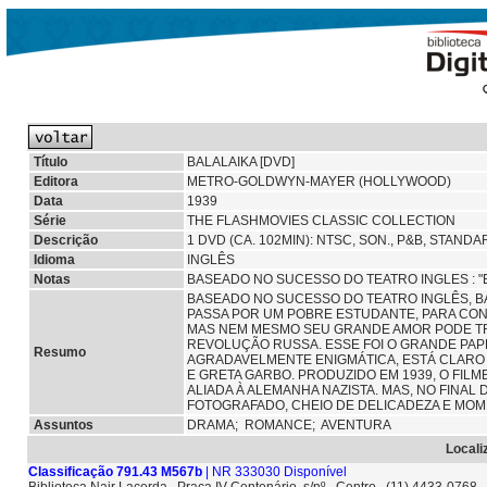
Título
BALALAIKA [DVD]
Editora
METRO-GOLDWYN-MAYER (HOLLYWOOD)
Data
1939
Série
THE FLASHMOVIES CLASSIC COLLECTION
Descrição
1 DVD (CA. 102MIN): NTSC, SON., P&B, STAND
Idioma
INGLÊS
Notas
BASEADO NO SUCESSO DO TEATRO INGLES : "B
BASEADO NO SUCESSO DO TEATRO INGLÊS, 
PASSA POR UM POBRE ESTUDANTE, PARA CON
MAS NEM MESMO SEU GRANDE AMOR PODE TR
REVOLUÇÃO RUSSA. ESSE FOI O GRANDE PAPE
Resumo
AGRADAVELMENTE ENIGMÁTICA, ESTÁ CLARO
E GRETA GARBO. PRODUZIDO EM 1939, O FIL
ALIADA À ALEMANHA NAZISTA. MAS, NO FINA
FOTOGRAFADO, CHEIO DE DELICADEZA E MO
Assuntos
DRAMA;
ROMANCE; AVENTURA
Locali
Classificação 791.43 M567b
| NR 333030 Disponível