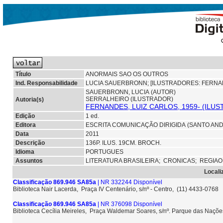
Título
ANORMAIS SAO OS OUTROS
Ind. Responsabilidade
LUCIA SAUERBRONN; [ILUSTRADORES: FERNA
SAUERBRONN, LUCIA (AUTOR)
SERRALHEIRO (ILUSTRADOR)
Autoria(s)
FERNANDES, LUIZ CARLOS, 1959- (ILU
Edição
1 ed.
Editora
ESCRITA COMUNICAÇÃO DIRIGIDA (SANTO AN
Data
2011
Descrição
136P. ILUS. 19CM. BROCH.
Idioma
PORTUGUES
Assuntos
LITERATURA BRASILEIRA;
CRONICAS;
REGIAO
Locali
Classificação 869.946 SA85a
| NR 332244 Disponível
Biblioteca Nair Lacerda, Praça IV Centenário, s/nº - Centro, (11) 4433-0768
Classificação 869.946 SA85a
| NR 376098 Disponível
Biblioteca Cecília Meireles, Praça Waldemar Soares, s/nº. Parque das Naçõ