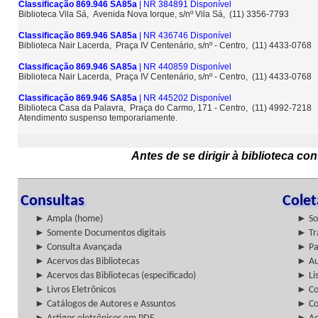
Classificação 869.946 SA85a
| NR 384891 Disponível
Biblioteca Vila Sá, Avenida Nova Iorque, s/nº Vila Sá, (11) 3356-7793
Classificação 869.946 SA85a
| NR 436746 Disponível
Biblioteca Nair Lacerda, Praça IV Centenário, s/nº - Centro, (11) 4433-0768
Classificação 869.946 SA85a
| NR 440859 Disponível
Biblioteca Nair Lacerda, Praça IV Centenário, s/nº - Centro, (11) 4433-0768
Classificação 869.946 SA85a
| NR 445202 Disponível
Biblioteca Casa da Palavra, Praça do Carmo, 171 - Centro, (11) 4992-7218
Atendimento suspenso temporariamente.
Antes de se dirigir à biblioteca c
Consultas
Cole
► Ampla (home)
► So
► Somente Documentos digitais
► Tr
► Consulta Avançada
► Pa
► Acervos das Bibliotecas
► Au
► Acervos das Bibliotecas (especificado)
► Lis
► Livros Eletrônicos
► Col
► Catálogos de Autores e Assuntos
► Co