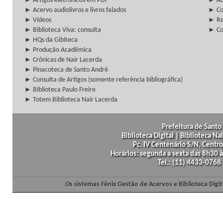
► Artigos eletrônicos em PDF
► Ac
► Acervo audiolivros e livros falados
► Co
► Vídeos
► Re
► Biblioteca Viva: consulta
► Co
► HQs da Gibiteca
► Produção Acadêmica
► Crônicas de Nair Lacerda
► Pinacoteca de Santo André
► Consulta de Artigos (somente referência bibliográfica)
► Biblioteca Paulo Freire
► Totem Biblioteca Nair Lacerda
Prefeitura de Santo 
Biblioteca Digital | Biblioteca N
Pc. IV Centenário S/N, Centro
Horários: segunda a sexta das 8h30
Tel.: (11) 4433-0768
Os sistemas Fênix Gestão de Acervos e Biblioteca Dig