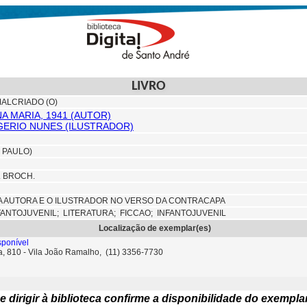
LIVRO
ALCRIADO (O)
A MARIA, 1941 (AUTOR)
ERIO NUNES (ILUSTRADOR)
 PAULO)
M. BROCH.
A AUTORA E O ILUSTRADOR NO VERSO DA CONTRACAPA
FANTOJUVENIL;
LITERATURA;
FICCAO; INFANTOJUVENIL
Localização de exemplar(es)
ponível
ta, 810 - Vila João Ramalho, (11) 3356-7730
e dirigir à biblioteca confirme a disponibilidade do exempla