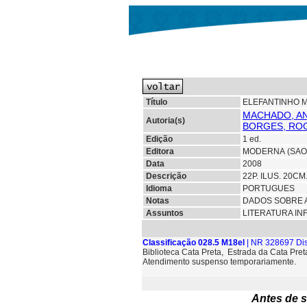
Título
ELEFANTINHO M
MACHADO, AN
Autoria(s)
BORGES, ROG
Edição
1 ed.
Editora
MODERNA (SAO
Data
2008
Descrição
22P. ILUS. 20C
Idioma
PORTUGUES
Notas
DADOS SOBRE 
Assuntos
LITERATURA IN
Classificação 028.5 M18el
| NR 328697 Dis
Biblioteca Cata Preta, Estrada da Cata Pre
Atendimento suspenso temporariamente.
Antes de s