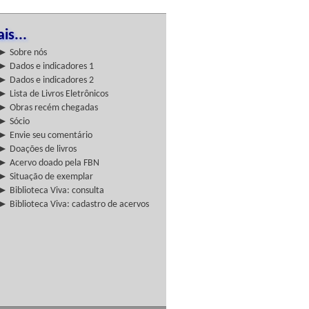
is...
► Sobre nós
► Dados e indicadores 1
► Dados e indicadores 2
► Lista de Livros Eletrônicos
► Obras recém chegadas
► Sócio
► Envie seu comentário
► Doações de livros
► Acervo doado pela FBN
► Situação de exemplar
► Biblioteca Viva: consulta
► Biblioteca Viva: cadastro de acervos