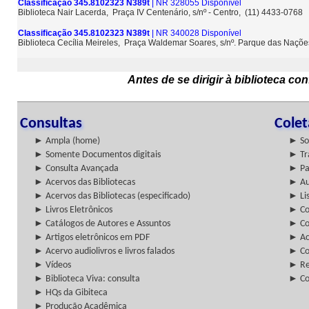
Classificação 345.8102323 N389t
| NR 328055 Disponível
Biblioteca Nair Lacerda, Praça IV Centenário, s/nº - Centro, (11) 4433-0768
Classificação 345.8102323 N389t
| NR 340028 Disponível
Biblioteca Cecília Meireles, Praça Waldemar Soares, s/nº. Parque das Naçõ
Antes de se dirigir à biblioteca c
Consultas
Cole
► Ampla (home)
► So
► Somente Documentos digitais
► Tr
► Consulta Avançada
► Pa
► Acervos das Bibliotecas
► Au
► Acervos das Bibliotecas (especificado)
► Lis
► Livros Eletrônicos
► Col
► Catálogos de Autores e Assuntos
► Co
► Artigos eletrônicos em PDF
► Ac
► Acervo audiolivros e livros falados
► Co
► Vídeos
► Re
► Biblioteca Viva: consulta
► Co
► HQs da Gibiteca
► Produção Acadêmica