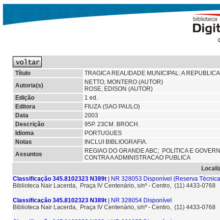
Título
TRAGICA REALIDADE MUNICIPAL: A REPUBLI
NETTO, MONTERO (AUTOR)
Autoria(s)
ROSE, EDISON (AUTOR)
Edição
1 ed.
Editora
FIUZA (SAO PAULO)
Data
2003
Descrição
95P. 23CM. BROCH.
Idioma
PORTUGUES
Notas
INCLUI BIBLIOGRAFIA.
REGIAO DO GRANDE ABC;
POLITICA E GOVER
Assuntos
CONTRA A ADMINISTRACAO PUBLICA
Locali
Classificação 345.8102323 N389t
| NR 328053 Disponível
(Reserva Técnica
Biblioteca Nair Lacerda, Praça IV Centenário, s/nº - Centro, (11) 4433-0768
Classificação 345.8102323 N389t
| NR 328054 Disponível
Biblioteca Nair Lacerda, Praça IV Centenário, s/nº - Centro, (11) 4433-0768