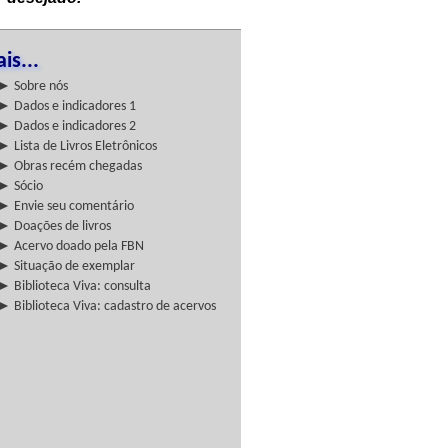
is...
► Sobre nós
► Dados e indicadores 1
► Dados e indicadores 2
► Lista de Livros Eletrônicos
► Obras recém chegadas
► Sócio
► Envie seu comentário
► Doações de livros
► Acervo doado pela FBN
► Situação de exemplar
► Biblioteca Viva: consulta
► Biblioteca Viva: cadastro de acervos