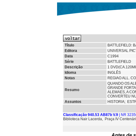
Título
BATTLEFIELD: 
Editora
UNIVERSAL PI
Data
C1994
Série
BATTLEFIELD
Descrição
1 DVD(CA.120MI
Idioma
INGLÊS
Notas
REGIAO ALL. C
QUANDO OS AL
GRANDE FORTAL
Resumo
ALEMAES, A CO
CONVERTEU NU
Assuntos
HISTORIA;
EST
Classificação 940.53 AB87b V.9
| NR 3235
Biblioteca Nair Lacerda, Praça IV Centenári
Antes de s