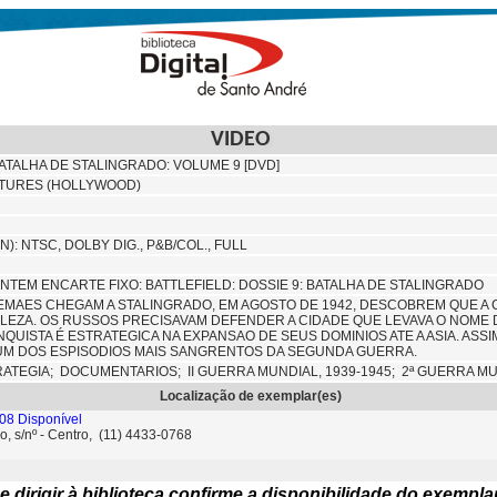
VIDEO
BATALHA DE STALINGRADO: VOLUME 9 [DVD]
CTURES (HOLLYWOOD)
N): NTSC, DOLBY DIG., P&B/COL., FULL
ONTEM ENCARTE FIXO: BATTLEFIELD: DOSSIE 9: BATALHA DE STALINGRADO
EMAES CHEGAM A STALINGRADO, EM AGOSTO DE 1942, DESCOBREM QUE A
EZA. OS RUSSOS PRECISAVAM DEFENDER A CIDADE QUE LEVAVA O NOME DO
NQUISTA É ESTRATEGICA NA EXPANSAO DE SEUS DOMINIOS ATE A ASIA. ASSI
M DOS ESPISODIOS MAIS SANGRENTOS DA SEGUNDA GUERRA.
RATEGIA;
DOCUMENTARIOS;
II GUERRA MUNDIAL, 1939-1945; 2ª GUERRA M
Localização de exemplar(es)
08 Disponível
o, s/nº - Centro, (11) 4433-0768
e dirigir à biblioteca confirme a disponibilidade do exempla