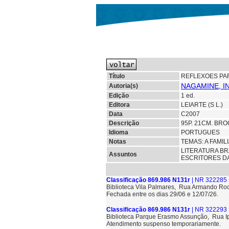
Título
REFLEXOES PA
NAGAMINE, IN
Autoria(s)
Edição
1 ed.
Editora
LEIARTE (S L.)
Data
C2007
Descrição
95P. 21CM. BRO
Idioma
PORTUGUES
Notas
TEMAS: A FAMIL
LITERATURA BR
Assuntos
ESCRITORES D
Classificação 869.986 N131r
| NR 322285 
Biblioteca Vila Palmares, Rua Armando Roc
Fechada entre os dias 29/06 e 12/07/26.
Classificação 869.986 N131r
| NR 322293 
Biblioteca Parque Erasmo Assunção, Rua 
Atendimento suspenso temporariamente.