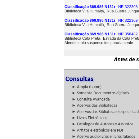
Classificação 869.986 N131r
| NR 322308 
Biblioteca Vila Humaitá, Rua Guerra Junque
Classificação 869.986 N131r
| NR 322309 
Biblioteca Vila Humaitá, Rua Guerra Junque
Classificação 869.986 N131r
| NR 358482 
Biblioteca Cata Preta, Estrada da Cata Pre
Atendimento suspenso temporariamente.
Antes de s
Consultas
► Ampla (home)
► Somente Documentos digitais
► Consulta Avançada
► Acervos das Bibliotecas
► Acervos das Bibliotecas (especificad
► Livros Eletrônicos
► Catálogos de Autores e Assuntos
► Artigos eletrônicos em PDF
► Acervo audiolivros e livros falados