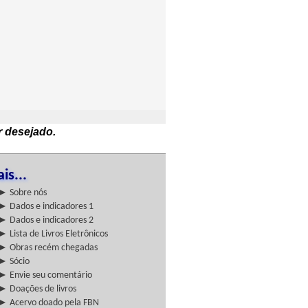
r desejado.
is...
► Sobre nós
► Dados e indicadores 1
► Dados e indicadores 2
► Lista de Livros Eletrônicos
► Obras recém chegadas
► Sócio
► Envie seu comentário
► Doações de livros
► Acervo doado pela FBN