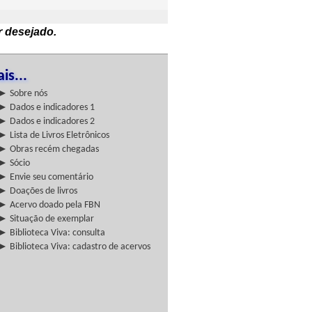
r desejado.
is...
► Sobre nós
► Dados e indicadores 1
► Dados e indicadores 2
► Lista de Livros Eletrônicos
► Obras recém chegadas
► Sócio
► Envie seu comentário
► Doações de livros
► Acervo doado pela FBN
► Situação de exemplar
► Biblioteca Viva: consulta
► Biblioteca Viva: cadastro de acervos