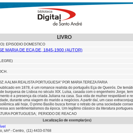
LIVRO
(O): EPISODIO DOMESTICO
E MARIA DE ECA DE, 1845-1900 (AUTOR)
LEGRE)
OCH.
OZ: A ALMA REALISTA PORTUGUESA" POR MARIA TEREZA FARIA
 publicado em 1878, é um romance realista do português Eça de Queirós. De temát
dade burguesa de Lisboa no século XIX. Luísa, casada com o engenheiro Jorge, tem 
mento é a presença da criada Juliana na casa. Sua vida de mulher respeitável e re
idade, durante uma viagem do marido a negócios. A partir daí, um caso extraconjug
polêmica até hoje, O primo Basílio busca formar o retrato de uma sociedade conser
vessa aos sentimentalismos da época. Um legítimo clássico da literatura portugues
ATURA PORTUGUESA; PERIODO DE REACAO
Localização de exemplar(es)
ível
o, s/nº - Centro, (11) 4433-0768