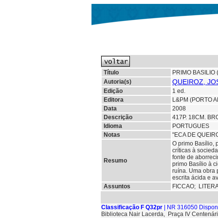
Título
PRIMO BASILIO 
QUEIROZ, JOS
Autoria(s)
Edição
1 ed.
Editora
L&PM (PORTO A
Data
2008
Descrição
417P. 18CM. BR
Idioma
PORTUGUES
Notas
"ECA DE QUEIR
O primo Basílio,
críticas à socie
fonte de aborreci
Resumo
primo Basílio à c
ruína. Uma obra 
escrita ácida e a
Assuntos
FICCAO;
LITER
Classificação F Q32pr
| NR 316050 Dispon
Biblioteca Nair Lacerda, Praça IV Centenári