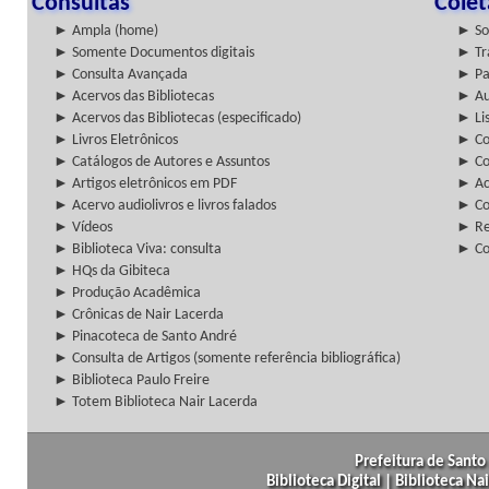
Consultas
Cole
► Ampla (home)
► So
► Somente Documentos digitais
► Tr
► Consulta Avançada
► Pa
► Acervos das Bibliotecas
► Au
► Acervos das Bibliotecas (especificado)
► Lis
► Livros Eletrônicos
► Col
► Catálogos de Autores e Assuntos
► Co
► Artigos eletrônicos em PDF
► Ac
► Acervo audiolivros e livros falados
► Co
► Vídeos
► Re
► Biblioteca Viva: consulta
► Co
► HQs da Gibiteca
► Produção Acadêmica
► Crônicas de Nair Lacerda
► Pinacoteca de Santo André
► Consulta de Artigos (somente referência bibliográfica)
► Biblioteca Paulo Freire
► Totem Biblioteca Nair Lacerda
Prefeitura de Santo 
Biblioteca Digital | Biblioteca N