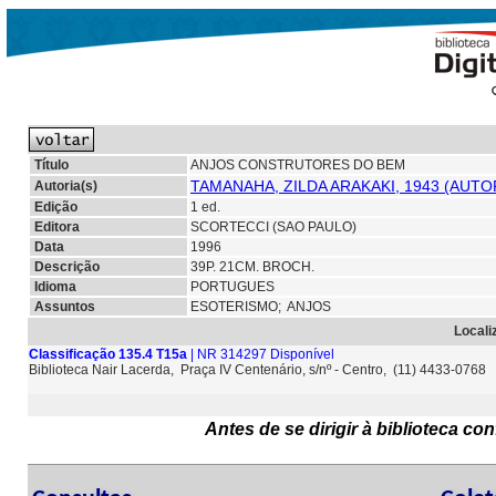
Título
ANJOS CONSTRUTORES DO BEM
TAMANAHA, ZILDA ARAKAKI, 1943 (AUTO
Autoria(s)
Edição
1 ed.
Editora
SCORTECCI (SAO PAULO)
Data
1996
Descrição
39P. 21CM. BROCH.
Idioma
PORTUGUES
Assuntos
ESOTERISMO; ANJOS
Locali
Classificação 135.4 T15a
| NR 314297 Disponível
Biblioteca Nair Lacerda, Praça IV Centenário, s/nº - Centro, (11) 4433-0768
Antes de se dirigir à biblioteca c