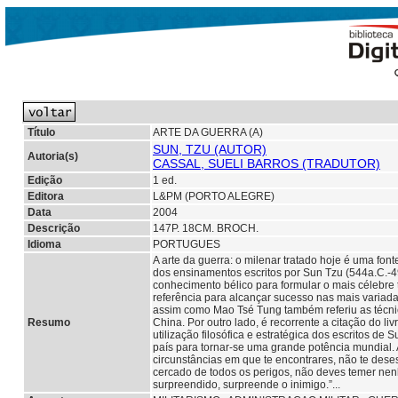
Título
ARTE DA GUERRA (A)
SUN, TZU (AUTOR)
Autoria(s)
CASSAL, SUELI BARROS (TRADUTOR)
Edição
1 ed.
Editora
L&PM (PORTO ALEGRE)
Data
2004
Descrição
147P. 18CM. BROCH.
Idioma
PORTUGUES
A arte da guerra: o milenar tratado hoje é uma font
dos ensinamentos escritos por Sun Tzu (544a.C.-496
conhecimento bélico para formular o mais célebre 
referência para alcançar sucesso nas mais variada
assim como Mao Tsé Tung também referiu as técni
Resumo
China. Por outro lado, é recorrente a citação do l
utilização filosófica e estratégica dos escritos de
país para tornar-se uma grande potência mundial. 
circunstâncias em que te encontrares, não te des
cercado de todos os perigos, não deves temer ne
surpreendido, surpreende o inimigo.”...