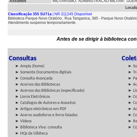
Assuntos
MILITARISMO;
ADMINISTRACAO MILITAR;
GUE
Locali
Classificação 355 SU71a
| NR 311245 Disponível
Biblioteca Parque Novo Oratório, Rua Tanganica, 385 - Parque Novo Oratóri
Atendimento suspenso temporariamente.
Antes de se dirigir à biblioteca c
Consultas
Cole
► Ampla (home)
► So
► Somente Documentos digitais
► Tr
► Consulta Avançada
► Pa
► Acervos das Bibliotecas
► Au
► Acervos das Bibliotecas (especificado)
► Lis
► Livros Eletrônicos
► Col
► Catálogos de Autores e Assuntos
► Co
► Artigos eletrônicos em PDF
► Ac
► Acervo audiolivros e livros falados
► Co
► Vídeos
► Re
► Biblioteca Viva: consulta
► Co
► HQs da Gibiteca