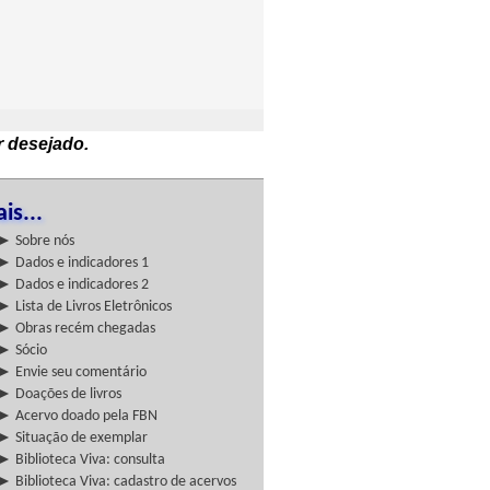
r desejado.
is...
► Sobre nós
► Dados e indicadores 1
► Dados e indicadores 2
► Lista de Livros Eletrônicos
► Obras recém chegadas
► Sócio
► Envie seu comentário
► Doações de livros
► Acervo doado pela FBN
► Situação de exemplar
► Biblioteca Viva: consulta
► Biblioteca Viva: cadastro de acervos