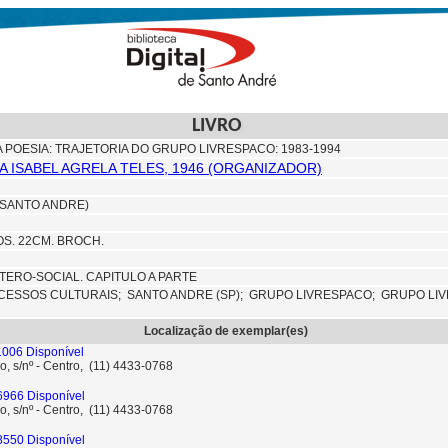
LIVRO
A POESIA: TRAJETORIA DO GRUPO LIVRESPACO: 1983-1994
LA ISABEL AGRELA TELES, 1946 (ORGANIZADOR)
(SANTO ANDRE)
TOS. 22CM. BROCH.
TERO-SOCIAL. CAPITULO A PARTE
CESSOS CULTURAIS;
SANTO ANDRE (SP);
GRUPO LIVRESPACO;
GRUPO LIV
Localização de exemplar(es)
006 Disponível
o, s/nº - Centro, (11) 4433-0768
6966 Disponível
o, s/nº - Centro, (11) 4433-0768
8550 Disponível