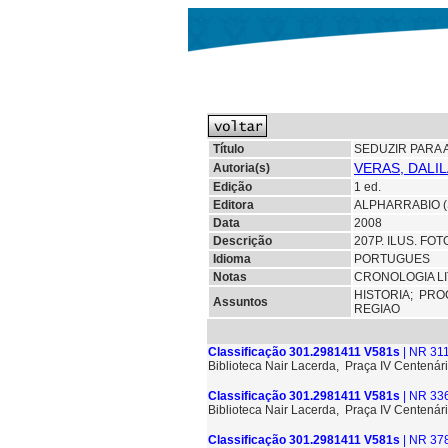
Título
SEDUZIR PARA 
VERAS, DALI
Autoria(s)
Edição
1 ed.
Editora
ALPHARRABIO 
Data
2008
Descrição
207P. ILUS. FO
Idioma
PORTUGUES
Notas
CRONOLOGIA LI
HISTORIA;
PRO
Assuntos
REGIAO
Classificação 301.2981411 V581s
| NR 311
Biblioteca Nair Lacerda, Praça IV Centenári
Classificação 301.2981411 V581s
| NR 33
Biblioteca Nair Lacerda, Praça IV Centenári
Classificação 301.2981411 V581s
| NR 37