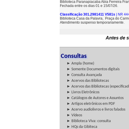
Biblioteca Paranapiacaba Abia Ferreira Fra
Fechada entre os dias 01 e 15/07/26.
Classificação 301.2981411 V581s
| NR 44
Biblioteca Casa da Palavra, Praça do Carm
Atendimento suspenso temporariamente.
Antes de s
Consultas
► Ampla (home)
► Somente Documentos digitais
► Consulta Avançada
► Acervos das Bibliotecas
► Acervos das Bibliotecas (especificad
► Livros Eletrônicos
► Catálogos de Autores e Assuntos
► Artigos eletrônicos em PDF
► Acervo audiolivros e livros falados
► Vídeos
► Biblioteca Viva: consulta
► HQs da Gibiteca