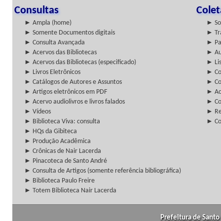
Consultas
Cole
► Ampla (home)
► So
► Somente Documentos digitais
► Tr
► Consulta Avançada
► Pa
► Acervos das Bibliotecas
► Au
► Acervos das Bibliotecas (especificado)
► Lis
► Livros Eletrônicos
► Col
► Catálogos de Autores e Assuntos
► Co
► Artigos eletrônicos em PDF
► Ac
► Acervo audiolivros e livros falados
► Co
► Vídeos
► Re
► Biblioteca Viva: consulta
► Co
► HQs da Gibiteca
► Produção Acadêmica
► Crônicas de Nair Lacerda
► Pinacoteca de Santo André
► Consulta de Artigos (somente referência bibliográfica)
► Biblioteca Paulo Freire
► Totem Biblioteca Nair Lacerda
Prefeitura de Santo 