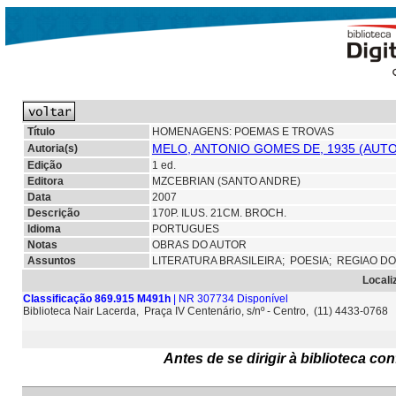
Título
HOMENAGENS: POEMAS E TROVAS
MELO, ANTONIO GOMES DE, 1935 (AUT
Autoria(s)
Edição
1 ed.
Editora
MZCEBRIAN (SANTO ANDRE)
Data
2007
Descrição
170P. ILUS. 21CM. BROCH.
Idioma
PORTUGUES
Notas
OBRAS DO AUTOR
Assuntos
LITERATURA BRASILEIRA;
POESIA;
REGIAO D
Locali
Classificação 869.915 M491h
| NR 307734 Disponível
Biblioteca Nair Lacerda, Praça IV Centenário, s/nº - Centro, (11) 4433-0768
Antes de se dirigir à biblioteca c