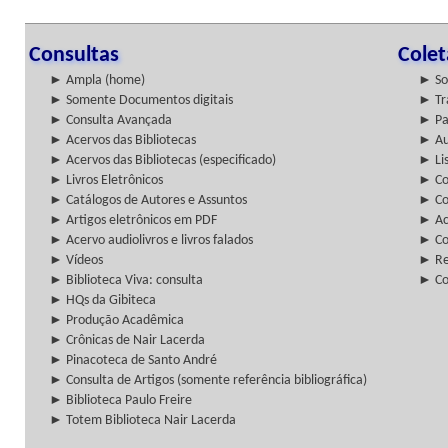
Consultas
Cole
► Ampla (home)
► So
► Somente Documentos digitais
► Tr
► Consulta Avançada
► Pa
► Acervos das Bibliotecas
► Au
► Acervos das Bibliotecas (especificado)
► Lis
► Livros Eletrônicos
► Col
► Catálogos de Autores e Assuntos
► Co
► Artigos eletrônicos em PDF
► Ac
► Acervo audiolivros e livros falados
► Co
► Vídeos
► Re
► Biblioteca Viva: consulta
► Co
► HQs da Gibiteca
► Produção Acadêmica
► Crônicas de Nair Lacerda
► Pinacoteca de Santo André
► Consulta de Artigos (somente referência bibliográfica)
► Biblioteca Paulo Freire
► Totem Biblioteca Nair Lacerda