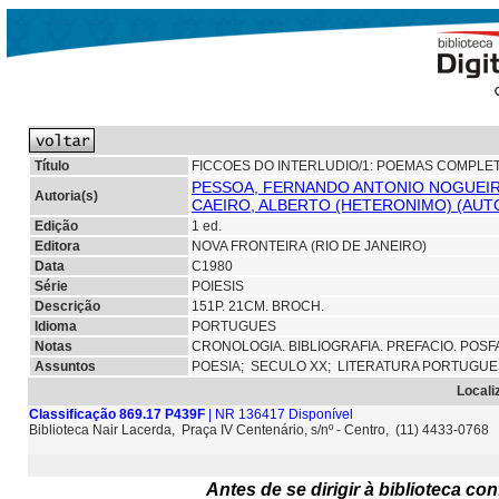
Título
FICCOES DO INTERLUDIO/1: POEMAS COMPLE
PESSOA, FERNANDO ANTONIO NOGUEIR
Autoria(s)
CAEIRO, ALBERTO (HETERONIMO) (AUT
Edição
1 ed.
Editora
NOVA FRONTEIRA (RIO DE JANEIRO)
Data
C1980
Série
POIESIS
Descrição
151P. 21CM. BROCH.
Idioma
PORTUGUES
Notas
CRONOLOGIA. BIBLIOGRAFIA. PREFACIO. POSF
Assuntos
POESIA;
SECULO XX; LITERATURA PORTUGU
Locali
Classificação 869.17 P439F
| NR 136417 Disponível
Biblioteca Nair Lacerda, Praça IV Centenário, s/nº - Centro, (11) 4433-0768
Antes de se dirigir à biblioteca c