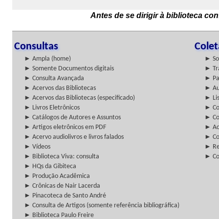
Antes de se dirigir à biblioteca c
Consultas
Cole
► Ampla (home)
► So
► Somente Documentos digitais
► Tr
► Consulta Avançada
► Pa
► Acervos das Bibliotecas
► Au
► Acervos das Bibliotecas (especificado)
► Lis
► Livros Eletrônicos
► Col
► Catálogos de Autores e Assuntos
► Co
► Artigos eletrônicos em PDF
► Ac
► Acervo audiolivros e livros falados
► Co
► Vídeos
► Re
► Biblioteca Viva: consulta
► Co
► HQs da Gibiteca
► Produção Acadêmica
► Crônicas de Nair Lacerda
► Pinacoteca de Santo André
► Consulta de Artigos (somente referência bibliográfica)
► Biblioteca Paulo Freire