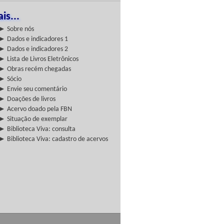
is...
► Sobre nós
► Dados e indicadores 1
► Dados e indicadores 2
► Lista de Livros Eletrônicos
► Obras recém chegadas
► Sócio
► Envie seu comentário
► Doações de livros
► Acervo doado pela FBN
► Situação de exemplar
► Biblioteca Viva: consulta
► Biblioteca Viva: cadastro de acervos