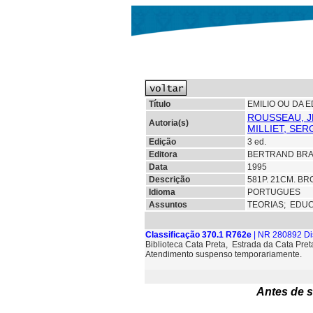
Título
EMILIO OU DA
ROUSSEAU, J
Autoria(s)
MILLIET, SE
Edição
3 ed.
Editora
BERTRAND BRAS
Data
1995
Descrição
581P. 21CM. BR
Idioma
PORTUGUES
Assuntos
TEORIAS; EDU
Classificação 370.1 R762e
| NR 280892 Di
Biblioteca Cata Preta, Estrada da Cata Pre
Atendimento suspenso temporariamente.
Antes de s