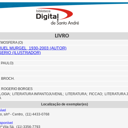
LIVRO
TMOSFERA (O)
UEL MURGEL, 1930-2003 (AUTOR)
ERIO (ILUSTRADOR)
 PAULO)
M. BROCH.
DE ROGERIO BORGES
LOGIA;
LITERATURA INFANTOJUVENIL;
LITERATURA;
FICCAO;
LITERATURA 
A
Localização de exemplar(es)
ível
o, s/nº - Centro, (11) 4433-0768
sponível
nº Vila Sá, (11) 3356-7793