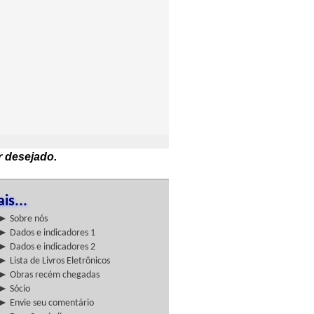
r desejado.
is...
► Sobre nós
► Dados e indicadores 1
► Dados e indicadores 2
► Lista de Livros Eletrônicos
► Obras recém chegadas
► Sócio
► Envie seu comentário