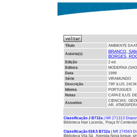
Título
AMBIENTE DA A
BRANCO, SAM
Autoria(s)
BORGES, ROG
Edição
2 ed.
Editora
MODERNA (SAO
Data
1998
Série
VIRAMUNDO
Descrição
79P. ILUS. 24C
Idioma
PORTUGUES
Notas
CAPA E ILUS. 
CIENCIAS;
GEO
Assuntos
AR; ATMOSFER
Classificação J B732a
| NR 271313 Dispon
Biblioteca Nair Lacerda, Praça IV Centenári
Classificação 028.5 B732a
| NR 274563 Di
Biblioteca Vila Sá, Avenida Nova Iorque, s/