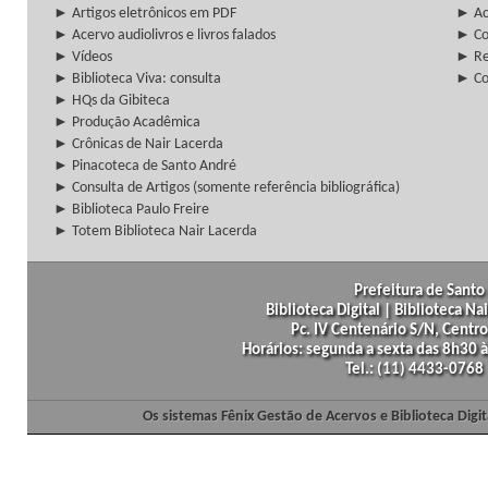
► Artigos eletrônicos em PDF
► Ac
► Acervo audiolivros e livros falados
► Co
► Vídeos
► Re
► Biblioteca Viva: consulta
► Co
► HQs da Gibiteca
► Produção Acadêmica
► Crônicas de Nair Lacerda
► Pinacoteca de Santo André
► Consulta de Artigos (somente referência bibliográfica)
► Biblioteca Paulo Freire
► Totem Biblioteca Nair Lacerda
Prefeitura de Santo 
Biblioteca Digital | Biblioteca N
Pc. IV Centenário S/N, Centro
Horários: segunda a sexta das 8h30
Tel.: (11) 4433-0768
Os sistemas Fênix Gestão de Acervos e Biblioteca Dig