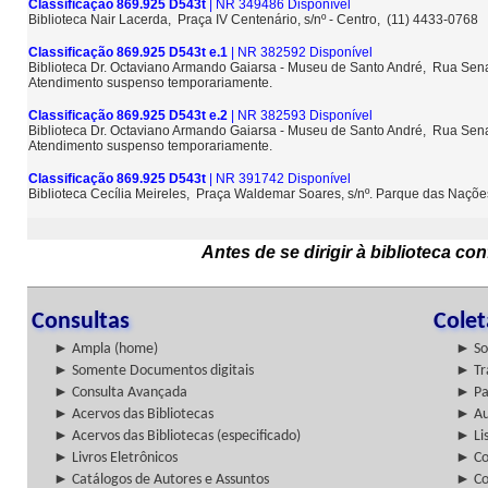
Classificação 869.925 D543t
| NR 349486 Disponível
Biblioteca Nair Lacerda, Praça IV Centenário, s/nº - Centro, (11) 4433-0768
Classificação 869.925 D543t e.1
| NR 382592 Disponível
Biblioteca Dr. Octaviano Armando Gaiarsa - Museu de Santo André, Rua Sena
Atendimento suspenso temporariamente.
Classificação 869.925 D543t e.2
| NR 382593 Disponível
Biblioteca Dr. Octaviano Armando Gaiarsa - Museu de Santo André, Rua Sena
Atendimento suspenso temporariamente.
Classificação 869.925 D543t
| NR 391742 Disponível
Biblioteca Cecília Meireles, Praça Waldemar Soares, s/nº. Parque das Naçõ
Antes de se dirigir à biblioteca c
Consultas
Cole
► Ampla (home)
► So
► Somente Documentos digitais
► Tr
► Consulta Avançada
► Pa
► Acervos das Bibliotecas
► Au
► Acervos das Bibliotecas (especificado)
► Lis
► Livros Eletrônicos
► Col
► Catálogos de Autores e Assuntos
► Co