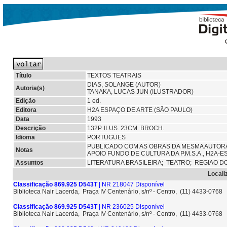
Título
TEXTOS TEATRAIS
DIAS, SOLANGE (AUTOR)
Autoria(s)
TANAKA, LUCAS JUN (ILUSTRADOR)
Edição
1 ed.
Editora
H2A ESPAÇO DE ARTE (SÃO PAULO)
Data
1993
Descrição
132P. ILUS. 23CM. BROCH.
Idioma
PORTUGUES
PUBLICADO COM AS OBRAS DA MESMA AUTORA:
Notas
APOIO FUNDO DE CULTURA DA P.M.S.A., H2A-
Assuntos
LITERATURA BRASILEIRA;
TEATRO;
REGIAO D
Locali
Classificação 869.925 D543T
| NR 218047 Disponível
Biblioteca Nair Lacerda, Praça IV Centenário, s/nº - Centro, (11) 4433-0768
Classificação 869.925 D543T
| NR 236025 Disponível
Biblioteca Nair Lacerda, Praça IV Centenário, s/nº - Centro, (11) 4433-0768