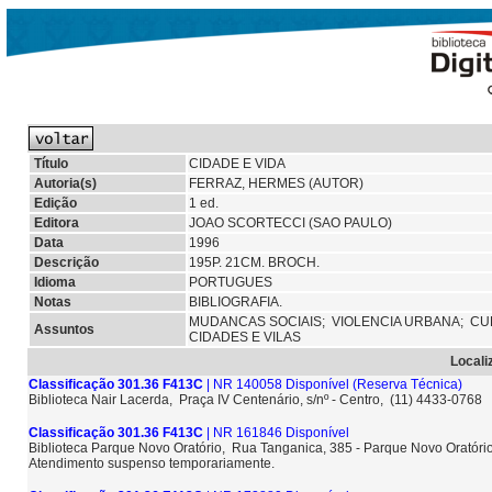
Título
CIDADE E VIDA
Autoria(s)
FERRAZ, HERMES (AUTOR)
Edição
1 ed.
Editora
JOAO SCORTECCI (SAO PAULO)
Data
1996
Descrição
195P. 21CM. BROCH.
Idioma
PORTUGUES
Notas
BIBLIOGRAFIA.
MUDANCAS SOCIAIS;
VIOLENCIA URBANA;
CU
Assuntos
CIDADES E VILAS
Locali
Classificação 301.36 F413C
| NR 140058 Disponível
(Reserva Técnica)
Biblioteca Nair Lacerda, Praça IV Centenário, s/nº - Centro, (11) 4433-0768
Classificação 301.36 F413C
| NR 161846 Disponível
Biblioteca Parque Novo Oratório, Rua Tanganica, 385 - Parque Novo Oratóri
Atendimento suspenso temporariamente.