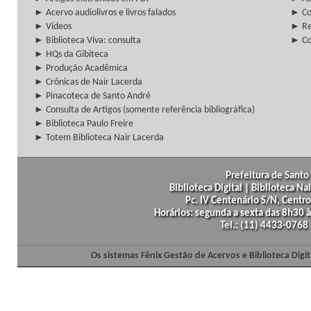
► Acervo audiolivros e livros falados
► Co
► Vídeos
► Re
► Biblioteca Viva: consulta
► Co
► HQs da Gibiteca
► Produção Acadêmica
► Crônicas de Nair Lacerda
► Pinacoteca de Santo André
► Consulta de Artigos (somente referência bibliográfica)
► Biblioteca Paulo Freire
► Totem Biblioteca Nair Lacerda
Prefeitura de Santo 
Biblioteca Digital | Biblioteca N
Pc. IV Centenário S/N, Centro
Horários: segunda a sexta das 8h30
Tel.: (11) 4433-0768
Os sistemas Fênix Gestão de Acervos e Biblioteca Dig