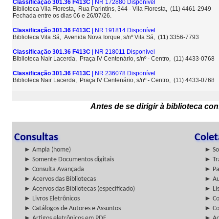
Classificação 301.36 F413C
| NR 172880 Disponível
Biblioteca Vila Floresta, Rua Parintins, 344 - Vila Floresta, (11) 4461-2949
Fechada entre os dias 06 e 26/07/26.
Classificação 301.36 F413C
| NR 191814 Disponível
Biblioteca Vila Sá, Avenida Nova Iorque, s/nº Vila Sá, (11) 3356-7793
Classificação 301.36 F413C
| NR 218011 Disponível
Biblioteca Nair Lacerda, Praça IV Centenário, s/nº - Centro, (11) 4433-0768
Classificação 301.36 F413C
| NR 236078 Disponível
Biblioteca Nair Lacerda, Praça IV Centenário, s/nº - Centro, (11) 4433-0768
Antes de se dirigir à biblioteca c
Consultas
Cole
► Ampla (home)
► So
► Somente Documentos digitais
► Tr
► Consulta Avançada
► Pa
► Acervos das Bibliotecas
► Au
► Acervos das Bibliotecas (especificado)
► Lis
► Livros Eletrônicos
► Col
► Catálogos de Autores e Assuntos
► Co
► Artigos eletrônicos em PDF
► Ac