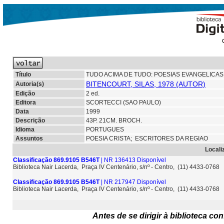
Título
TUDO ACIMA DE TUDO: POESIAS EVANGELICAS
BITENCOURT, SILAS, 1978 (AUTOR)
Autoria(s)
Edição
2 ed.
Editora
SCORTECCI (SAO PAULO)
Data
1999
Descrição
43P. 21CM. BROCH.
Idioma
PORTUGUES
Assuntos
POESIA CRISTA; ESCRITORES DA REGIAO
Locali
Classificação 869.9105 B546T
| NR 136413 Disponível
Biblioteca Nair Lacerda, Praça IV Centenário, s/nº - Centro, (11) 4433-0768
Classificação 869.9105 B546T
| NR 217947 Disponível
Biblioteca Nair Lacerda, Praça IV Centenário, s/nº - Centro, (11) 4433-0768
Antes de se dirigir à biblioteca c