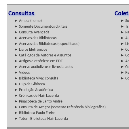
Consultas
Cole
► Ampla (home)
► So
► Somente Documentos digitais
► Tr
► Consulta Avançada
► Pa
► Acervos das Bibliotecas
► Au
► Acervos das Bibliotecas (especificado)
► Lis
► Livros Eletrônicos
► Col
► Catálogos de Autores e Assuntos
► Co
► Artigos eletrônicos em PDF
► Ac
► Acervo audiolivros e livros falados
► Co
► Vídeos
► Re
► Biblioteca Viva: consulta
► Co
► HQs da Gibiteca
► Produção Acadêmica
► Crônicas de Nair Lacerda
► Pinacoteca de Santo André
► Consulta de Artigos (somente referência bibliográfica)
► Biblioteca Paulo Freire
► Totem Biblioteca Nair Lacerda