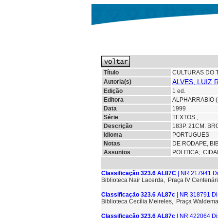
Título
CULTURAS DO 
ALVES, LUIZ 
Autoria(s)
Edição
1 ed.
Editora
ALPHARRABIO 
Data
1999
Série
TEXTOS ,
Descrição
183P. 21CM. BR
Idioma
PORTUGUES
Notas
DE RODAPE, BI
Assuntos
POLITICA; CID
Classificação 323.6 AL87C
| NR 217941 Di
Biblioteca Nair Lacerda, Praça IV Centenári
Classificação 323.6 AL87c
| NR 318791 Di
Biblioteca Cecília Meireles, Praça Waldem
Classificação 323.6 AL87c
| NR 422064 Di