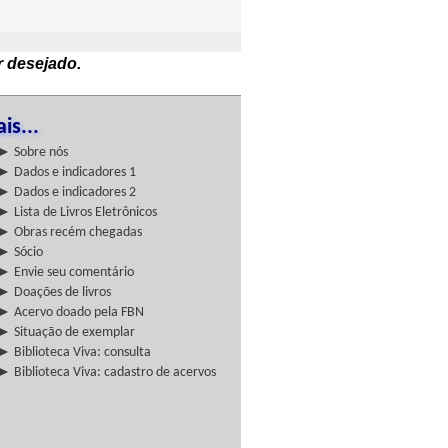
r desejado.
is...
► Sobre nós
► Dados e indicadores 1
► Dados e indicadores 2
► Lista de Livros Eletrônicos
► Obras recém chegadas
► Sócio
► Envie seu comentário
► Doações de livros
► Acervo doado pela FBN
► Situação de exemplar
► Biblioteca Viva: consulta
► Biblioteca Viva: cadastro de acervos