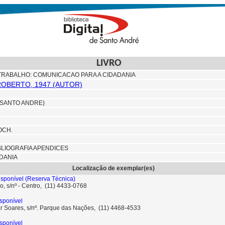
LIVRO
TRABALHO: COMUNICACAO PARA A CIDADANIA
ROBERTO, 1947 (AUTOR)
(SANTO ANDRE)
OCH.
BLIOGRAFIA APENDICES
ADANIA
Localização de exemplar(es)
sponível
(Reserva Técnica)
o, s/nº - Centro, (11) 4433-0768
sponível
ar Soares, s/nº. Parque das Nações, (11) 4468-4533
sponível