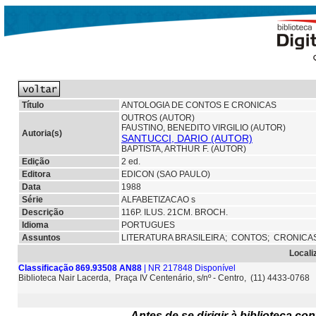
Título
ANTOLOGIA DE CONTOS E CRONICAS
OUTROS (AUTOR)
FAUSTINO, BENEDITO VIRGILIO (AUTOR)
Autoria(s)
SANTUCCI, DARIO (AUTOR)
BAPTISTA, ARTHUR F. (AUTOR)
Edição
2 ed.
Editora
EDICON (SAO PAULO)
Data
1988
Série
ALFABETIZACAO s
Descrição
116P. ILUS. 21CM. BROCH.
Idioma
PORTUGUES
Assuntos
LITERATURA BRASILEIRA;
CONTOS;
CRONICA
Locali
Classificação 869.93508 AN88
| NR 217848 Disponível
Biblioteca Nair Lacerda, Praça IV Centenário, s/nº - Centro, (11) 4433-0768
Antes de se dirigir à biblioteca c