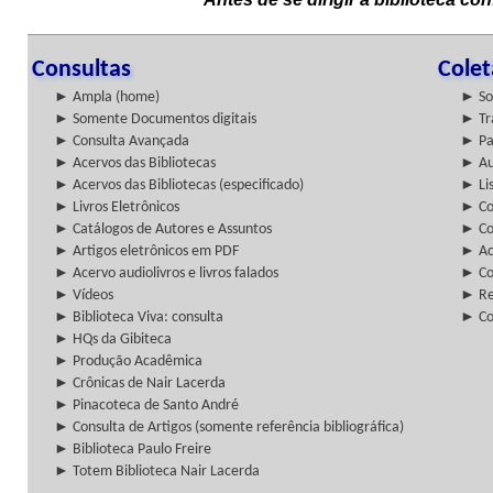
Consultas
Cole
► Ampla (home)
► So
► Somente Documentos digitais
► Tr
► Consulta Avançada
► Pa
► Acervos das Bibliotecas
► Au
► Acervos das Bibliotecas (especificado)
► Lis
► Livros Eletrônicos
► Col
► Catálogos de Autores e Assuntos
► Co
► Artigos eletrônicos em PDF
► Ac
► Acervo audiolivros e livros falados
► Co
► Vídeos
► Re
► Biblioteca Viva: consulta
► Co
► HQs da Gibiteca
► Produção Acadêmica
► Crônicas de Nair Lacerda
► Pinacoteca de Santo André
► Consulta de Artigos (somente referência bibliográfica)
► Biblioteca Paulo Freire
► Totem Biblioteca Nair Lacerda