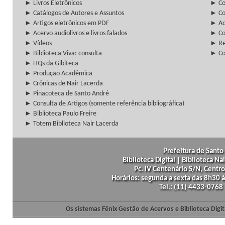
► Livros Eletrônicos
► Col
► Catálogos de Autores e Assuntos
► Co
► Artigos eletrônicos em PDF
► Ac
► Acervo audiolivros e livros falados
► Co
► Vídeos
► Re
► Biblioteca Viva: consulta
► Co
► HQs da Gibiteca
► Produção Acadêmica
► Crônicas de Nair Lacerda
► Pinacoteca de Santo André
► Consulta de Artigos (somente referência bibliográfica)
► Biblioteca Paulo Freire
► Totem Biblioteca Nair Lacerda
Prefeitura de Santo 
Biblioteca Digital | Biblioteca N
Pc. IV Centenário S/N, Centro
Horários: segunda a sexta das 8h30
Tel.: (11) 4433-0768
Os sistemas Fênix Gestão de Acervos e Biblioteca Dig