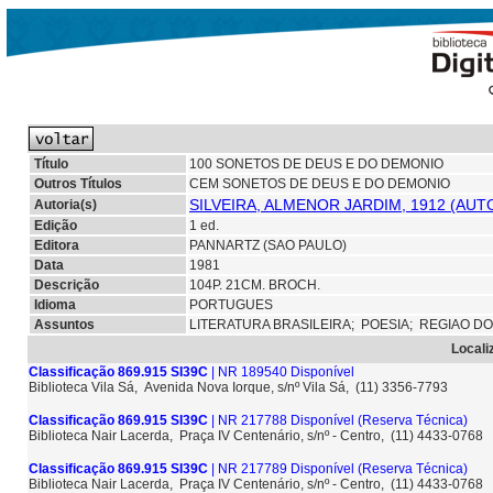
Título
100 SONETOS DE DEUS E DO DEMONIO
Outros Títulos
CEM SONETOS DE DEUS E DO DEMONIO
SILVEIRA, ALMENOR JARDIM, 1912 (AUT
Autoria(s)
Edição
1 ed.
Editora
PANNARTZ (SAO PAULO)
Data
1981
Descrição
104P. 21CM. BROCH.
Idioma
PORTUGUES
Assuntos
LITERATURA BRASILEIRA;
POESIA;
REGIAO D
Locali
Classificação 869.915 SI39C
| NR 189540 Disponível
Biblioteca Vila Sá, Avenida Nova Iorque, s/nº Vila Sá, (11) 3356-7793
Classificação 869.915 SI39C
| NR 217788 Disponível
(Reserva Técnica)
Biblioteca Nair Lacerda, Praça IV Centenário, s/nº - Centro, (11) 4433-0768
Classificação 869.915 SI39C
| NR 217789 Disponível
(Reserva Técnica)
Biblioteca Nair Lacerda, Praça IV Centenário, s/nº - Centro, (11) 4433-0768