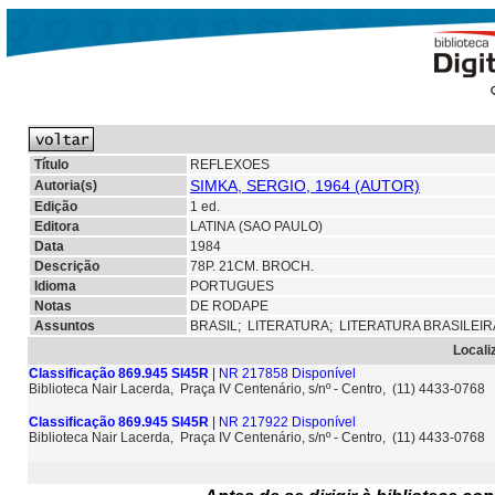
Título
REFLEXOES
SIMKA, SERGIO, 1964 (AUTOR)
Autoria(s)
Edição
1 ed.
Editora
LATINA (SAO PAULO)
Data
1984
Descrição
78P. 21CM. BROCH.
Idioma
PORTUGUES
Notas
DE RODAPE
Assuntos
BRASIL;
LITERATURA;
LITERATURA BRASILEI
Locali
Classificação 869.945 SI45R
| NR 217858 Disponível
Biblioteca Nair Lacerda, Praça IV Centenário, s/nº - Centro, (11) 4433-0768
Classificação 869.945 SI45R
| NR 217922 Disponível
Biblioteca Nair Lacerda, Praça IV Centenário, s/nº - Centro, (11) 4433-0768