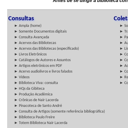
Antes de se dirigir à biblioteca c
Consultas
Cole
► Ampla (home)
► So
► Somente Documentos digitais
► Tr
► Consulta Avançada
► Pa
► Acervos das Bibliotecas
► Au
► Acervos das Bibliotecas (especificado)
► Lis
► Livros Eletrônicos
► Col
► Catálogos de Autores e Assuntos
► Co
► Artigos eletrônicos em PDF
► Ac
► Acervo audiolivros e livros falados
► Co
► Vídeos
► Re
► Biblioteca Viva: consulta
► Co
► HQs da Gibiteca
► Produção Acadêmica
► Crônicas de Nair Lacerda
► Pinacoteca de Santo André
► Consulta de Artigos (somente referência bibliográfica)
► Biblioteca Paulo Freire
► Totem Biblioteca Nair Lacerda