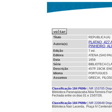
Título
REPUBLICA (A)
PLATAO, 427 A
Autoria(s)
PINHEIRO, A
Edição
7 ed.
Editora
ATENA (SAO PA
Data
1959
Série
BIBLIOTECA CL
Descrição
457P. 19CM. EN
Idioma
PORTUGUES
Assuntos
GRECIA;
FILOS
Classificação 184 P696r
| NR 153705 Disp
Biblioteca Paranapiacaba Abia Ferreira Fra
Fechada entre os dias 01 e 15/07/26.
Classificação 184 P696r
| NR 220648 Disp
Biblioteca Nair Lacerda, Praça IV Centenári