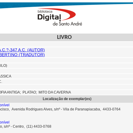
LIVRO
.C.?-347 A.C. (AUTOR)
LBERTINO (TRADUTOR)
ULO)
ASSICA
C.
OFIA ANTIGA;
PLATAO; MITO DA CAVERNA
Localização de exemplar(es)
onível
ncisco, Avenida Rodrigues Alves, s/nº - Vila de Paranapiacaba, 4433-0764
onível
o, s/nº - Centro, (11) 4433-0768