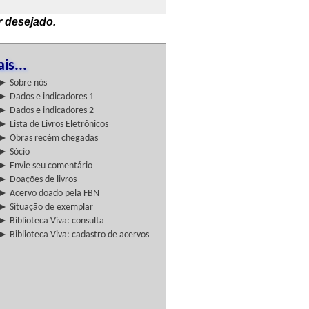
r desejado.
is...
► Sobre nós
► Dados e indicadores 1
► Dados e indicadores 2
► Lista de Livros Eletrônicos
► Obras recém chegadas
► Sócio
► Envie seu comentário
► Doações de livros
► Acervo doado pela FBN
► Situação de exemplar
► Biblioteca Viva: consulta
► Biblioteca Viva: cadastro de acervos