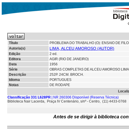
Título
PROBLEMA DO TRABALHO (O): ENSAIO DE FIL
LIMA, ALCEU AMOROSO (AUTOR)
Autoria(s)
Edição
2 ed.
Editora
AGIR (RIO DE JANEIRO)
Data
1956
Série
OBRAS COMPLETAS DE ALCEU AMOROSO LIMA 
Descrição
252P. 24CM. BROCH.
Idioma
PORTUGUES
Notas
DE RODAPE
Locali
Classificação 331 L628PR
| NR 260306 Disponível
(Reserva Técnica)
Biblioteca Nair Lacerda, Praça IV Centenário, s/nº - Centro, (11) 4433-0768
Antes de se dirigir à biblioteca c