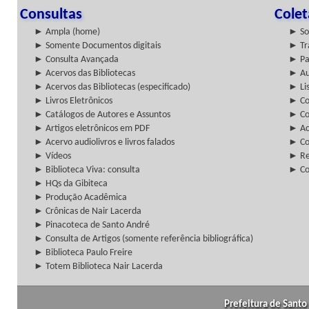
Consultas
Cole
► Ampla (home)
► So
► Somente Documentos digitais
► Tr
► Consulta Avançada
► Pa
► Acervos das Bibliotecas
► Au
► Acervos das Bibliotecas (especificado)
► Lis
► Livros Eletrônicos
► Col
► Catálogos de Autores e Assuntos
► Co
► Artigos eletrônicos em PDF
► Ac
► Acervo audiolivros e livros falados
► Co
► Vídeos
► Re
► Biblioteca Viva: consulta
► Co
► HQs da Gibiteca
► Produção Acadêmica
► Crônicas de Nair Lacerda
► Pinacoteca de Santo André
► Consulta de Artigos (somente referência bibliográfica)
► Biblioteca Paulo Freire
► Totem Biblioteca Nair Lacerda
Prefeitura de Santo 