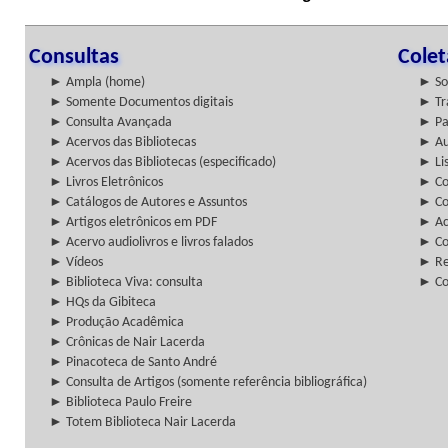
Consultas
Cole
► Ampla (home)
► So
► Somente Documentos digitais
► Tr
► Consulta Avançada
► Pa
► Acervos das Bibliotecas
► Au
► Acervos das Bibliotecas (especificado)
► Lis
► Livros Eletrônicos
► Col
► Catálogos de Autores e Assuntos
► Co
► Artigos eletrônicos em PDF
► Ac
► Acervo audiolivros e livros falados
► Co
► Vídeos
► Re
► Biblioteca Viva: consulta
► Co
► HQs da Gibiteca
► Produção Acadêmica
► Crônicas de Nair Lacerda
► Pinacoteca de Santo André
► Consulta de Artigos (somente referência bibliográfica)
► Biblioteca Paulo Freire
► Totem Biblioteca Nair Lacerda