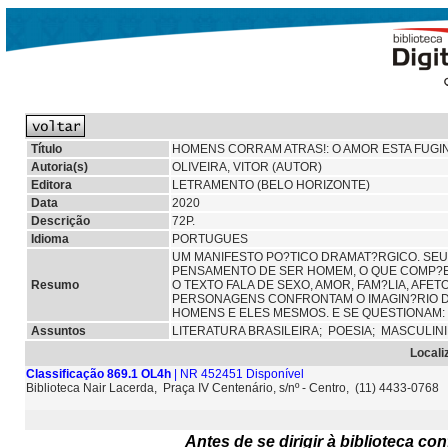
Título
HOMENS CORRAM ATRAS!: O AMOR ESTA FUGI
Autoria(s)
OLIVEIRA, VITOR (AUTOR)
Editora
LETRAMENTO (BELO HORIZONTE)
Data
2020
Descrição
72P.
Idioma
PORTUGUES
UM MANIFESTO PO?TICO DRAMAT?RGICO. SE
PENSAMENTO DE SER HOMEM, O QUE COMP?E
Resumo
O TEXTO FALA DE SEXO, AMOR, FAM?LIA, AFET
PERSONAGENS CONFRONTAM O IMAGIN?RIO D
HOMENS E ELES MESMOS. E SE QUESTIONAM:
Assuntos
LITERATURA BRASILEIRA;
POESIA;
MASCULIN
Locali
Classificação 869.1 OL4h
| NR 452451 Disponível
Biblioteca Nair Lacerda, Praça IV Centenário, s/nº - Centro, (11) 4433-0768
Antes de se dirigir à biblioteca c