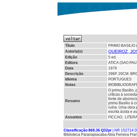
Título
PRIMO BASILIO 
QUEIROZ, JOS
Autoria(s)
Edição
5 ed.
Editora
ATICA (SAO PAU
Data
1979
Descrição
296P. 20CM. BR
Idioma
PORTUGUES
Notas
BIOBIBLIOGRAF
O primo Basílio,
críticas à socie
fonte de aborreci
Resumo
primo Basílio à c
ruína. Uma obra 
escrita ácida e a
Assuntos
FICCAO;
LITER
Classificação 869.36 Q32pr
| NR 152714 D
Biblioteca Paranapiacaba Abia Ferreira Fra