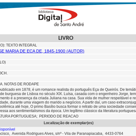
LIVRO
(O): TEXTO INTEGRAL
E MARIA DE ECA DE, 1845-1900 (AUTOR)
LO)
OCH.
IA. NOTAS DE RODAPE
 publicado em 1878, é um romance realista do português Eça de Queirós. De temát
dade burguesa de Lisboa no século XIX. Luísa, casada com o engenheiro Jorge, tem 
mento é a presença da criada Juliana na casa. Sua vida de mulher respeitável e re
idade, durante uma viagem do marido a negócios. A partir daí, um caso extraconjug
polêmica até hoje, O primo Basílio busca formar o retrato de uma sociedade conser
vessa aos sentimentalismos da época. Um legítimo clássico da literatura portugues
ATURA PORTUGUESA; PERIODO DE REACAO
Localização de exemplar(es)
isponível
ncisco, Avenida Rodrigues Alves, s/nº - Vila de Paranapiacaba, 4433-0764