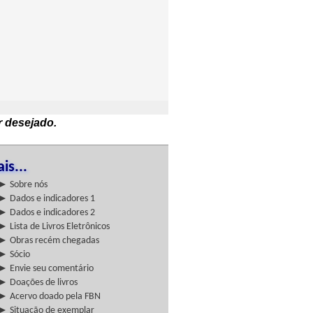
r desejado.
is...
► Sobre nós
► Dados e indicadores 1
► Dados e indicadores 2
► Lista de Livros Eletrônicos
► Obras recém chegadas
► Sócio
► Envie seu comentário
► Doações de livros
► Acervo doado pela FBN
► Situação de exemplar