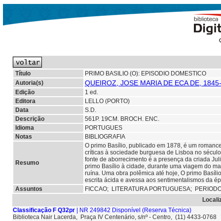
Título
PRIMO BASILIO (O): EPISODIO DOMESTICO
QUEIROZ, JOSE MARIA DE ECA DE, 1845
Autoria(s)
Edição
1 ed.
Editora
LELLO (PORTO)
Data
S.D.
Descrição
561P. 19CM. BROCH. ENC.
Idioma
PORTUGUES
Notas
BIBLIOGRAFIA
O primo Basílio, publicado em 1878, é um romance
críticas à sociedade burguesa de Lisboa no século
fonte de aborrecimento é a presença da criada Jul
Resumo
primo Basílio à cidade, durante uma viagem do mari
ruína. Uma obra polêmica até hoje, O primo Basíli
escrita ácida e avessa aos sentimentalismos da épo
Assuntos
FICCAO;
LITERATURA PORTUGUESA; PERIOD
Locali
Classificação F Q32pr
| NR 249842 Disponível
(Reserva Técnica)
Biblioteca Nair Lacerda, Praça IV Centenário, s/nº - Centro, (11) 4433-0768