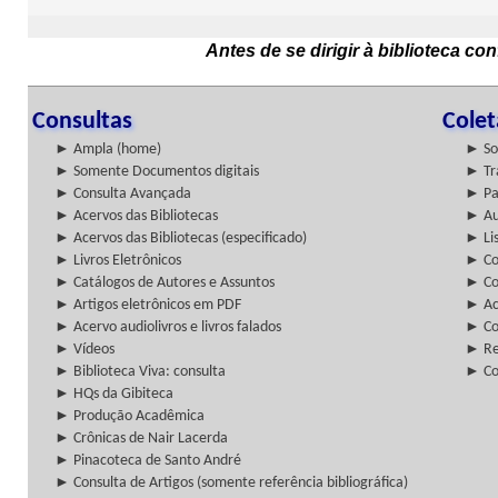
Antes de se dirigir à biblioteca c
Consultas
Cole
► Ampla (home)
► So
► Somente Documentos digitais
► Tr
► Consulta Avançada
► Pa
► Acervos das Bibliotecas
► Au
► Acervos das Bibliotecas (especificado)
► Lis
► Livros Eletrônicos
► Col
► Catálogos de Autores e Assuntos
► Co
► Artigos eletrônicos em PDF
► Ac
► Acervo audiolivros e livros falados
► Co
► Vídeos
► Re
► Biblioteca Viva: consulta
► Co
► HQs da Gibiteca
► Produção Acadêmica
► Crônicas de Nair Lacerda
► Pinacoteca de Santo André
► Consulta de Artigos (somente referência bibliográfica)